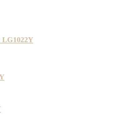
at LG1022Y
9Y
Y