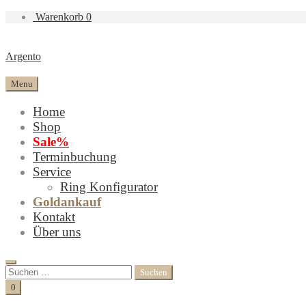
Warenkorb
0
Argento
Menu
Home
Shop
Sale%
Terminbuchung
Service
Ring Konfigurator
Goldankauf
Kontakt
Über uns
Search
Suchen
nach:
Cart
0