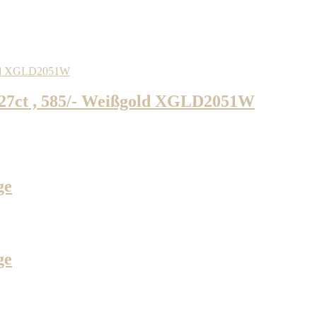
7ct , 585/- Weißgold XGLD2051W
ge
ge