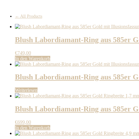
← All Products
Blush Labordiamant-Ring aus 585er Go
€
749,00
In den Warenkorb
Blush Labordiamant-Ring aus 585er Go
Weiterlesen
Blush Labordiamant-Ring aus 585er G
€
699,00
In den Warenkorb