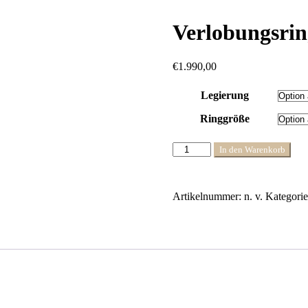
Verlobungsri
€
1.990,00
Legierung
Ringgröße
Verlobungsring
In den Warenkorb
585Gold
D6450
Menge
Artikelnummer:
n. v.
Kategori