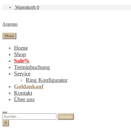
Warenkorb
0
Argento
Menu
Home
Shop
Sale%
Terminbuchung
Service
Ring Konfigurator
Goldankauf
Kontakt
Über uns
Search
Suchen
nach:
Cart
0