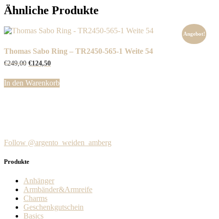
Ähnliche Produkte
Angebot!
Thomas Sabo Ring – TR2450-565-1 Weite 54
Ursprünglicher
Aktueller
€
249,00
€
124,50
Preis
Preis
war:
ist:
In den Warenkorb
€249,00
€124,50.
Follow @argento_weiden_amberg
Produkte
Anhänger
Armbänder&Armreife
Charms
Geschenkgutschein
Basics