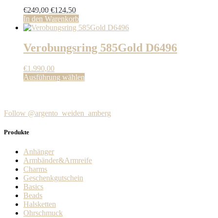
Ursprünglicher
Aktueller
€
249,00
€
124,50
Preis
Preis
In den Warenkorb
war:
ist:
€249,00
€124,50.
Verobungsring 585Gold D6496
€
1.990,00
Dieses
Ausführung wählen
Produkt
weist
mehrere
Varianten
Follow @argento_weiden_amberg
auf.
Die
Produkte
Optionen
können
Anhänger
auf
Armbänder&Armreife
der
Charms
Produktseite
Geschenkgutschein
gewählt
Basics
werden
Beads
Halsketten
Ohrschmuck