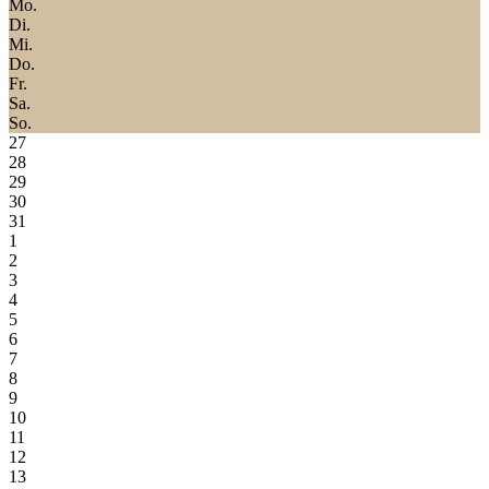
Mo.
Di.
Mi.
Do.
Fr.
Sa.
So.
27
28
29
30
31
1
2
3
4
5
6
7
8
9
10
11
12
13