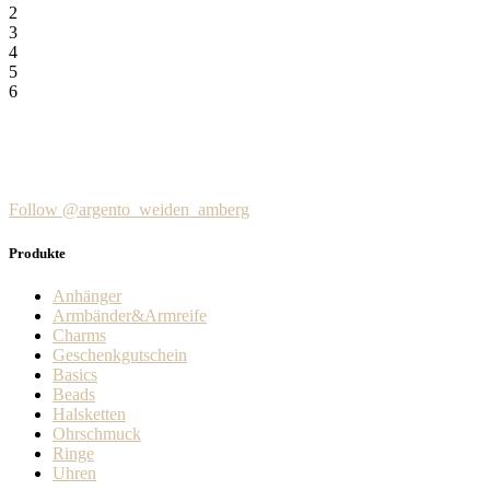
2
3
4
5
6
Follow @argento_weiden_amberg
Produkte
Anhänger
Armbänder&Armreife
Charms
Geschenkgutschein
Basics
Beads
Halsketten
Ohrschmuck
Ringe
Uhren