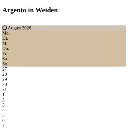
Argento in Weiden
August 2026
Mo.
Di.
Mi.
Do.
Fr.
Sa.
So.
27
28
29
30
31
1
2
3
4
5
6
7