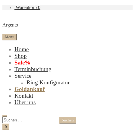
Warenkorb
0
Argento
Menu
Home
Shop
Sale%
Terminbuchung
Service
Ring Konfigurator
Goldankauf
Kontakt
Über uns
Search
Suchen
nach:
Cart
0