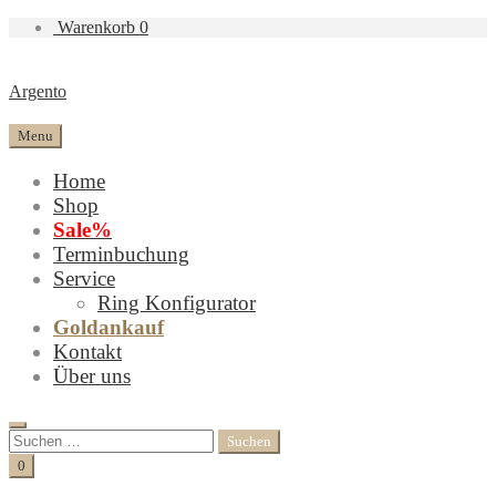
Warenkorb
0
Argento
Menu
Home
Shop
Sale%
Terminbuchung
Service
Ring Konfigurator
Goldankauf
Kontakt
Über uns
Search
Suchen
nach:
Cart
0