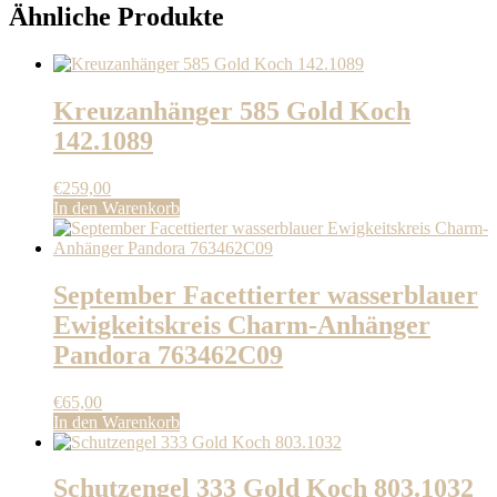
Ähnliche Produkte
Kreuzanhänger 585 Gold Koch
142.1089
€
259,00
In den Warenkorb
September Facettierter wasserblauer
Ewigkeitskreis Charm-Anhänger
Pandora 763462C09
€
65,00
In den Warenkorb
Schutzengel 333 Gold Koch 803.1032