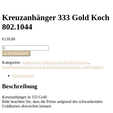
Kreuzanhänger 333 Gold Koch
802.1044
€
139,00
Kreuzanhänger
333
In den Warenkorb
Gold
Koch
Kategorien:
Anhänger
,
Goldschmuck
,
Kinderschmuck
,
802.1044
Kommunionsschmuck & Konfirmationsschmuck
,
Taufschmuck
Menge
Beschreibung
Beschreibung
Kreuzanhänger in 333 Gold
Bitte beachten Sie, dass die Preise aufgrund des schwankenden
Goldkurses abweichen können