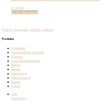
€
149,00
In den Warenkorb
Follow @argento_weiden_amberg
Produkte
Anhänger
Armbänder&Armreife
Charms
Geschenkgutschein
Basics
Beads
Halsketten
Ohrschmuck
Ringe
Uhren
Alle
Hersteller