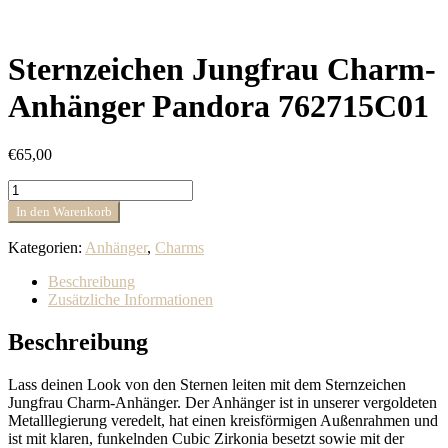
Sternzeichen Jungfrau Charm-
Anhänger Pandora 762715C01
€
65,00
Sternzeichen
Jungfrau
In den Warenkorb
Charm-
Anhänger
Kategorien:
Anhänger
,
Charms
Pandora
762715C01
Beschreibung
Menge
Zusätzliche Informationen
Beschreibung
Lass deinen Look von den Sternen leiten mit dem Sternzeichen
Jungfrau Charm-Anhänger. Der Anhänger ist in unserer vergoldeten
Metalllegierung veredelt, hat einen kreisförmigen Außenrahmen und
ist mit klaren, funkelnden Cubic Zirkonia besetzt sowie mit der