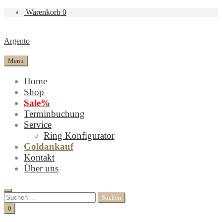
Warenkorb
0
Argento
Menu
Home
Shop
Sale%
Terminbuchung
Service
Ring Konfigurator
Goldankauf
Kontakt
Über uns
Search
Suchen
nach:
Cart
0