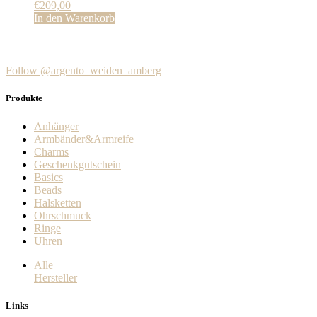
€
209,00
In den Warenkorb
Follow @argento_weiden_amberg
Produkte
Anhänger
Armbänder&Armreife
Charms
Geschenkgutschein
Basics
Beads
Halsketten
Ohrschmuck
Ringe
Uhren
Alle
Hersteller
Links