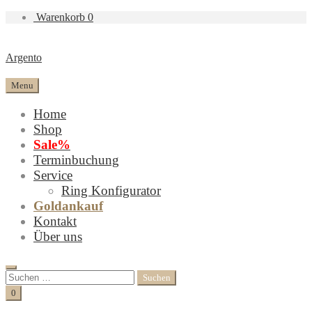
Warenkorb
0
Argento
Menu
Home
Shop
Sale%
Terminbuchung
Service
Ring Konfigurator
Goldankauf
Kontakt
Über uns
Search
Suchen
nach:
Cart
0