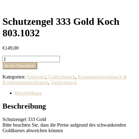
Schutzengel 333 Gold Koch
803.1032
€
149,00
Schutzengel
333
In den Warenkorb
Gold
Koch
Kategorien:
Anhänger
,
Goldschmuck
,
Kommunionsschmuck &
803.1032
Konfirmationsschmuck
,
Taufschmuck
Menge
Beschreibung
Beschreibung
Schutzengel 333 Gold
Bitte beachten Sie, dass die Preise aufgrund des schwankenden
Goldkurses abweichen können