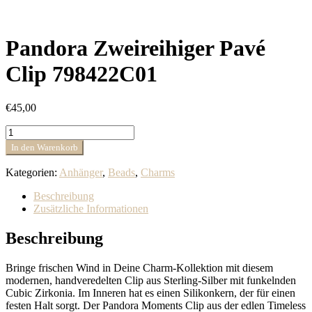
Pandora Zweireihiger Pavé
Clip 798422C01
€
45,00
Pandora
Zweireihiger
In den Warenkorb
Pavé
Clip
Kategorien:
Anhänger
,
Beads
,
Charms
798422C01
Menge
Beschreibung
Zusätzliche Informationen
Beschreibung
Bringe frischen Wind in Deine Charm-Kollektion mit diesem
modernen, handveredelten Clip aus Sterling-Silber mit funkelnden
Cubic Zirkonia. Im Inneren hat es einen Silikonkern, der für einen
festen Halt sorgt. Der Pandora Moments Clip aus der edlen Timeless