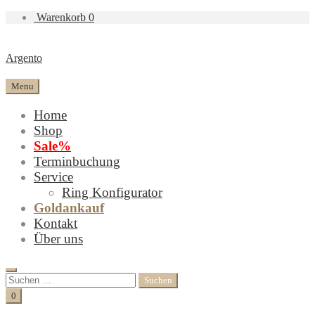
Warenkorb
0
Argento
Menu
Home
Shop
Sale%
Terminbuchung
Service
Ring Konfigurator
Goldankauf
Kontakt
Über uns
Search
Suchen
nach:
Cart
0