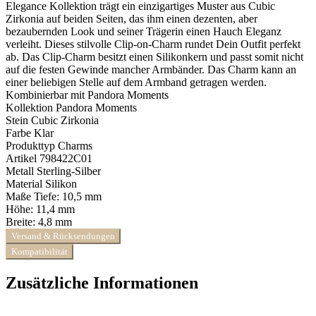
Elegance Kollektion trägt ein einzigartiges Muster aus Cubic
Zirkonia auf beiden Seiten, das ihm einen dezenten, aber
bezaubernden Look und seiner Trägerin einen Hauch Eleganz
verleiht. Dieses stilvolle Clip-on-Charm rundet Dein Outfit perfekt
ab. Das Clip-Charm besitzt einen Silikonkern und passt somit nicht
auf die festen Gewinde mancher Armbänder. Das Charm kann an
einer beliebigen Stelle auf dem Armband getragen werden.
Kombinierbar mit
Pandora Moments
Kollektion
Pandora Moments
Stein
Cubic Zirkonia
Farbe
Klar
Produkttyp
Charms
Artikel
798422C01
Metall
Sterling-Silber
Material
Silikon
Maße
Tiefe:
10,5 mm
Höhe:
11,4 mm
Breite:
4,8 mm
Versand & Rücksendungen
Kompatibilität
Zusätzliche Informationen