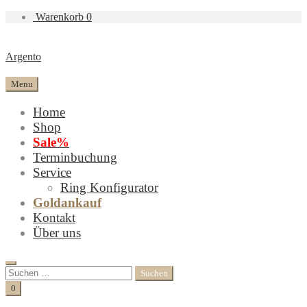
Warenkorb
0
Argento
Menu
Home
Shop
Sale%
Terminbuchung
Service
Ring Konfigurator
Goldankauf
Kontakt
Über uns
Search
Suchen
nach:
Cart
0