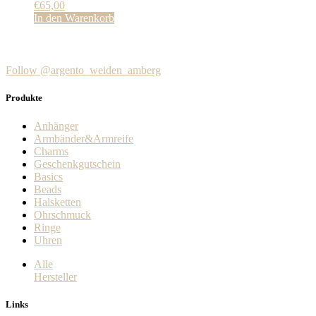
€
65,00
In den Warenkorb
Follow @argento_weiden_amberg
Produkte
Anhänger
Armbänder&Armreife
Charms
Geschenkgutschein
Basics
Beads
Halsketten
Ohrschmuck
Ringe
Uhren
Alle
Hersteller
Links