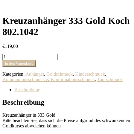
Kreuzanhänger 333 Gold Koch
802.1042
€
119,00
Kreuzanhänger
333
In den Warenkorb
Gold
Koch
Kategorien:
Anhänger
,
Goldschmuck
,
Kinderschmuck
,
802.1042
Kommunionsschmuck & Konfirmationsschmuck
,
Taufschmuck
Menge
Beschreibung
Beschreibung
Kreuzanhänger in 333 Gold
Bitte beachten Sie, dass sich die Preise aufgrund des schwankenden
Goldkurses abweichen können