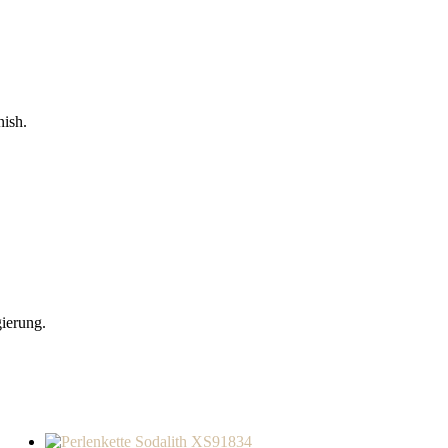
nish.
gierung.