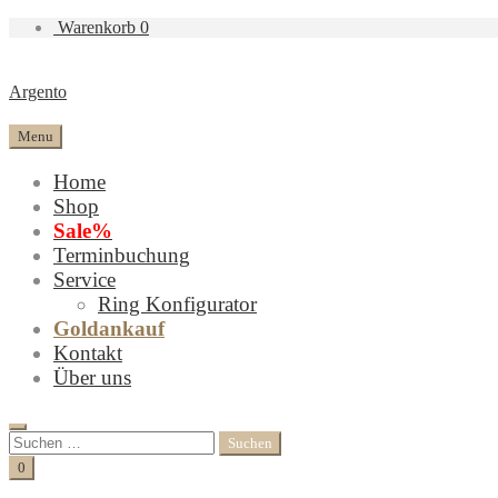
Warenkorb
0
Argento
Menu
Home
Shop
Sale%
Terminbuchung
Service
Ring Konfigurator
Goldankauf
Kontakt
Über uns
Search
Suchen
nach:
Cart
0