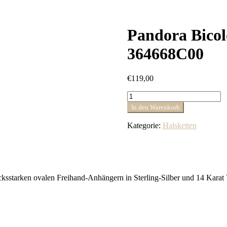
Pandora Bicol
364668C00
€
119,00
Pandora
Bicolor
In den Warenkorb
Doppel-
Anhänger
Kategorie:
Halsketten
Halskette
364668C00
Menge
cksstarken ovalen Freihand-Anhängern in Sterling-Silber und 14 Karat 