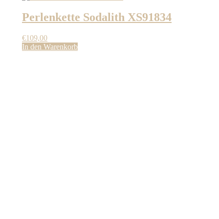
Perlenkette Sodalith XS91834
€
109,00
In den Warenkorb