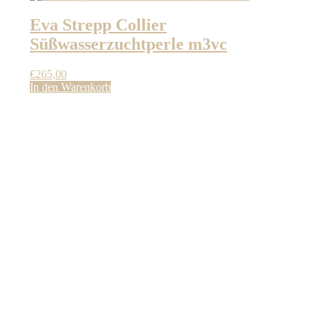
Eva Strepp Collier
Süßwasserzuchtperle m3vc
€
265,00
In den Warenkorb