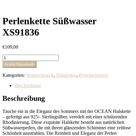
Perlenkette Süßwasser
XS91836
€
109,00
Perlenkette
Süßwasser
In den Warenkorb
XS91836
Menge
Kategorien:
Brautschmuck
,
Halsketten
,
Perlenschmuck
Beschreibung
Beschreibung
Tauche ein in die Eleganz des Sommers mit der OCEAN Halskette
– gefertigt aus 925/- Sterlingsilber, veredelt mit einer schützenden
Rhodinierung. Diese exquisite Halskette besteht aus natürlichen
Süßwasserperlen, die mit ihrem glänzenden Schimmer eine zeitlose
Schönheit ausstrahlen. Die Reinheit und Eleganz der Perlen