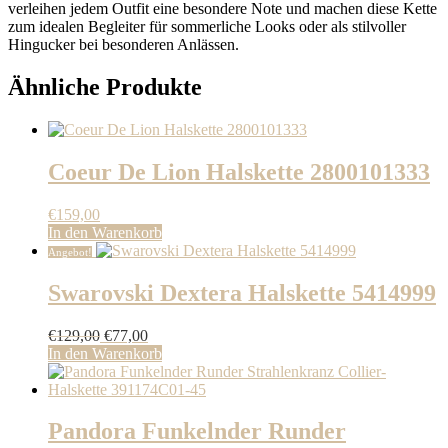
verleihen jedem Outfit eine besondere Note und machen diese Kette
zum idealen Begleiter für sommerliche Looks oder als stilvoller
Hingucker bei besonderen Anlässen.
Ähnliche Produkte
Coeur De Lion Halskette 2800101333
€
159,00
In den Warenkorb
Angebot!
Swarovski Dextera Halskette 5414999
Ursprünglicher
Aktueller
€
129,00
€
77,00
Preis
Preis
In den Warenkorb
war:
ist:
€129,00
€77,00.
Pandora Funkelnder Runder