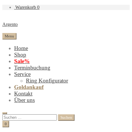
Warenkorb
0
Argento
Menu
Home
Shop
Sale%
Terminbuchung
Service
Ring Konfigurator
Goldankauf
Kontakt
Über uns
Search
Suchen
nach:
Cart
0