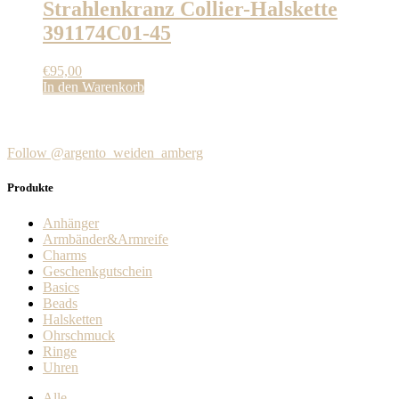
Strahlenkranz Collier-Halskette
391174C01-45
€
95,00
In den Warenkorb
Follow @argento_weiden_amberg
Produkte
Anhänger
Armbänder&Armreife
Charms
Geschenkgutschein
Basics
Beads
Halsketten
Ohrschmuck
Ringe
Uhren
Alle