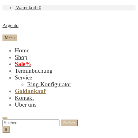
Warenkorb
0
Argento
Menu
Home
Shop
Sale%
Terminbuchung
Service
Ring Konfigurator
Goldankauf
Kontakt
Über uns
Search
Suchen
nach:
Cart
0