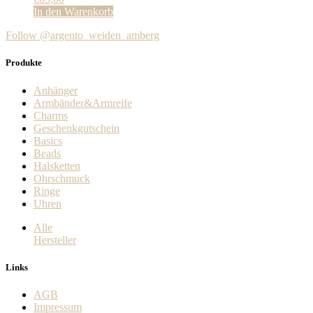
In den Warenkorb
Follow @argento_weiden_amberg
Produkte
Anhänger
Armbänder&Armreife
Charms
Geschenkgutschein
Basics
Beads
Halsketten
Ohrschmuck
Ringe
Uhren
Alle
Hersteller
Links
AGB
Impressum