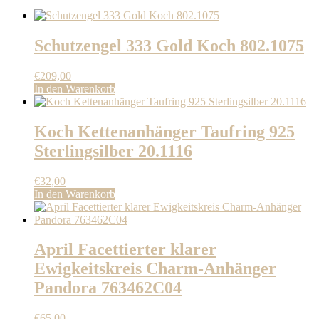
Schutzengel 333 Gold Koch 802.1075
€
209,00
In den Warenkorb
Koch Kettenanhänger Taufring 925
Sterlingsilber 20.1116
€
32,00
In den Warenkorb
April Facettierter klarer
Ewigkeitskreis Charm-Anhänger
Pandora 763462C04
€
65,00