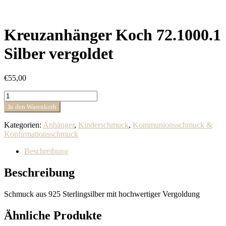
Kreuzanhänger Koch 72.1000.1
Silber vergoldet
€
55,00
Kreuzanhänger
Koch
In den Warenkorb
72.1000.1
Silber
Kategorien:
Anhänger
,
Kinderschmuck
,
Kommunionsschmuck &
vergoldet
Konfirmationsschmuck
Menge
Beschreibung
Beschreibung
Schmuck aus 925 Sterlingsilber mit hochwertiger Vergoldung
Ähnliche Produkte