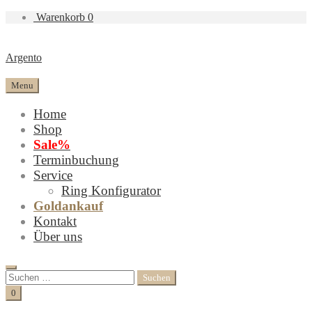
Warenkorb
0
Argento
Menu
Home
Shop
Sale%
Terminbuchung
Service
Ring Konfigurator
Goldankauf
Kontakt
Über uns
Search
Suchen
nach:
Cart
0