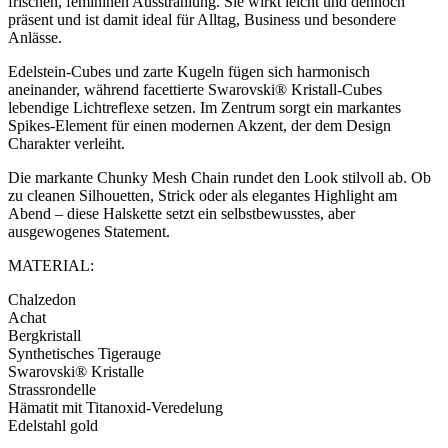
frischen, femininen Ausstrahlung. Sie wirkt leicht und dennoch
präsent und ist damit ideal für Alltag, Business und besondere
Anlässe.
Edelstein-Cubes und zarte Kugeln fügen sich harmonisch
aneinander, während facettierte Swarovski® Kristall-Cubes
lebendige Lichtreflexe setzen. Im Zentrum sorgt ein markantes
Spikes-Element für einen modernen Akzent, der dem Design
Charakter verleiht.
Die markante Chunky Mesh Chain rundet den Look stilvoll ab. Ob
zu cleanen Silhouetten, Strick oder als elegantes Highlight am
Abend – diese Halskette setzt ein selbstbewusstes, aber
ausgewogenes Statement.
MATERIAL:
Chalzedon
Achat
Bergkristall
Synthetisches Tigerauge
Swarovski® Kristalle
Strassrondelle
Hämatit mit Titanoxid-Veredelung
Edelstahl gold