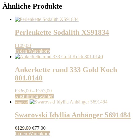
Ähnliche Produkte
Perlenkette Sodalith XS91834
€
109,00
In den Warenkorb
Ankerkette rund 333 Gold Koch
801.0140
Preisspanne:
€
336,00
–
€
353,00
€336,00
Dieses
Ausführung wählen
bis
Produkt
Angebot!
€353,00
weist
mehrere
Swarovski Idyllia Anhänger 5691484
Varianten
auf.
Ursprünglicher
Aktueller
€
129,00
€
77,00
Die
Preis
Preis
In den Warenkorb
Optionen