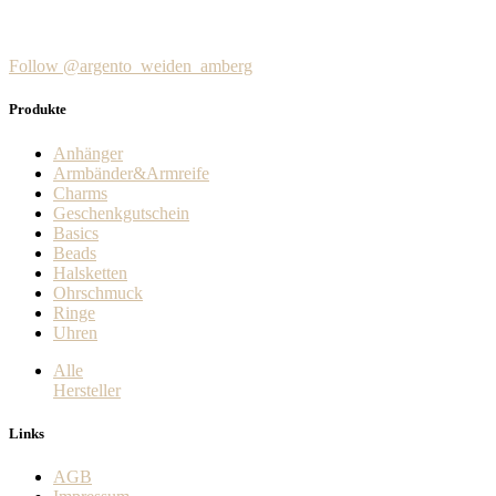
war:
ist:
können
€129,00
€77,00.
auf
der
Follow @argento_weiden_amberg
Produktseite
gewählt
werden
Produkte
Anhänger
Armbänder&Armreife
Charms
Geschenkgutschein
Basics
Beads
Halsketten
Ohrschmuck
Ringe
Uhren
Alle
Hersteller
Links
AGB