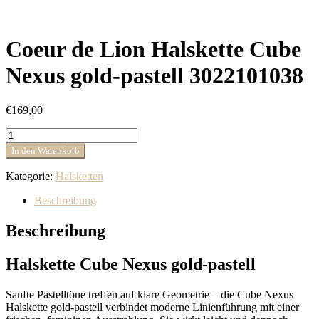
Coeur de Lion Halskette Cube
Nexus gold-pastell 3022101038
€
169,00
Coeur
de
In den Warenkorb
Lion
Halskette
Kategorie:
Halsketten
Cube
Nexus
Beschreibung
gold-
pastell
Beschreibung
3022101038
Menge
Halskette Cube Nexus gold-pastell
Sanfte Pastelltöne treffen auf klare Geometrie – die Cube Nexus
Halskette gold-pastell verbindet moderne Linienführung mit einer