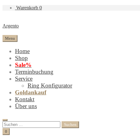
Warenkorb
0
Argento
Menu
Home
Shop
Sale%
Terminbuchung
Service
Ring Konfigurator
Goldankauf
Kontakt
Über uns
Search
Suchen
nach:
Cart
0