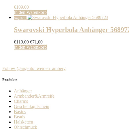
€
109,00
In den Warenkorb
Angebot!
Swarovski Hyperbola Anhänger 56897
Ursprünglicher
Aktueller
€
119,00
€
71,00
Preis
Preis
In den Warenkorb
war:
ist:
€119,00
€71,00.
Follow @argento_weiden_amberg
Produkte
Anhänger
Armbänder&Armreife
Charms
Geschenkgutschein
Basics
Beads
Halsketten
Ohrschmuck