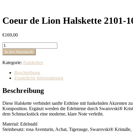
Coeur de Lion Halskette 2101-
€
169,00
Coeur
de
In den Warenkorb
Lion
Halskette
Kategorie:
Halsketten
2101-
10-
Beschreibung
1633
Zusätzliche Informationen
GeoCUBE®
Precious
Beschreibung
Nature
Tricolor
Diese Halskette verbindet sanfte Erdtöne mit funkelnden Akzenten z
48
Komposition. Ergänzt werden die Edelsteine durch Swarovski® Kristalle
cm
dem Schmuckstück eine moderne, klare Note verleiht.
Menge
Material: Edelstahl
Steinbesatz: rosa Aventurin, Achat, Tigerauge, Swarovski® Kristalle, 