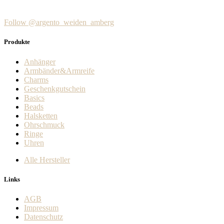
Follow @argento_weiden_amberg
Produkte
Anhänger
Armbänder&Armreife
Charms
Geschenkgutschein
Basics
Beads
Halsketten
Ohrschmuck
Ringe
Uhren
Alle Hersteller
Links
AGB
Impressum
Datenschutz