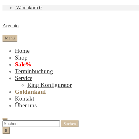
Warenkorb
0
Argento
Menu
Home
Shop
Sale%
Terminbuchung
Service
Ring Konfigurator
Goldankauf
Kontakt
Über uns
Search
Suchen
nach:
Cart
0