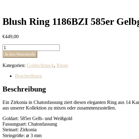
Blush Ring 1186BZI 585er Gelb
€
449,00
Blush
Ring
In den Warenkorb
1186BZI
585er
Kategorien:
Goldschmuck
,
Ringe
Gelbgold
und
Beschreibung
Weißgold
mit
Beschreibung
Zirkonia
Weite
Ein Zirkonia in Chatonfassung ziert diesen eleganten Ring aus 14 Ka
54
aus unserer Kollektion zu mixen oder zusammenzustellen.
Menge
Goldart: 585er Gelb- und Weißgold
Fassungsart: Chatonfassung
Steinart: Zirkonia
Steingröße: ⌀ 3 mm