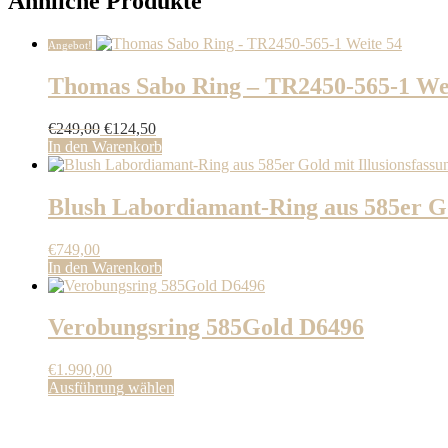
Ähnliche Produkte
Angebot!
Thomas Sabo Ring – TR2450-565-1 We
Ursprünglicher
Aktueller
€
249,00
€
124,50
Preis
Preis
In den Warenkorb
war:
ist:
€249,00
€124,50.
Blush Labordiamant-Ring aus 585er Go
€
749,00
In den Warenkorb
Verobungsring 585Gold D6496
€
1.990,00
Dieses
Ausführung wählen
Produkt
weist
mehrere