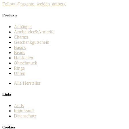
Varianten
Follow @argento_weiden_amberg
auf.
Die
Produkte
Optionen
können
Anhänger
auf
Armbänder&Armreife
der
Charms
Produktseite
Geschenkgutschein
gewählt
Basics
werden
Beads
Halsketten
Ohrschmuck
Ringe
Uhren
Alle Hersteller
Links
AGB
Impressum
Datenschutz
Cookies