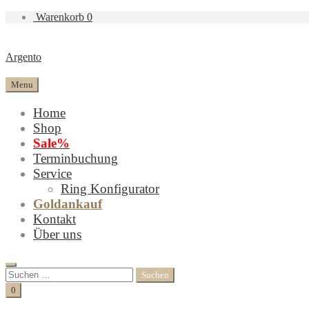
Warenkorb
0
Argento
Menu
Home
Shop
Sale%
Terminbuchung
Service
Ring Konfigurator
Goldankauf
Kontakt
Über uns
Search
Suchen
nach:
Cart
0