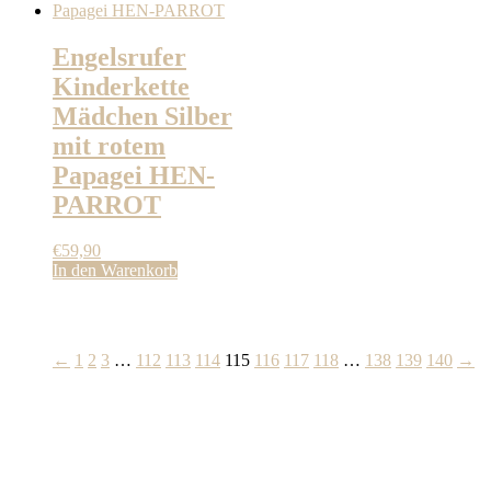
Engelsrufer
Kinderkette
Mädchen Silber
mit rotem
Papagei HEN-
PARROT
€
59,90
In den Warenkorb
←
1
2
3
…
112
113
114
115
116
117
118
…
138
139
140
→