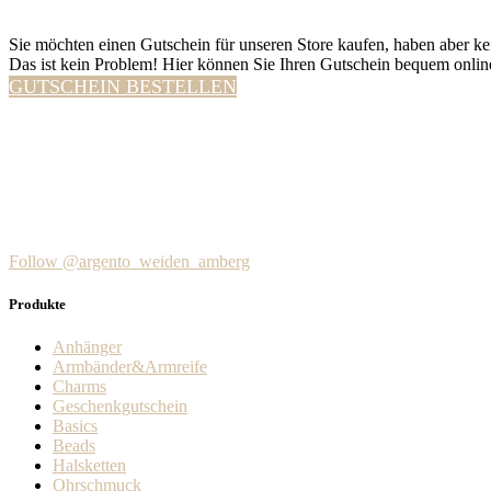
Sie möchten einen Gutschein für unseren Store kaufen, haben aber kei
Das ist kein Problem! Hier können Sie Ihren Gutschein bequem online
GUTSCHEIN BESTELLEN
Follow @argento_weiden_amberg
Produkte
Anhänger
Armbänder&Armreife
Charms
Geschenkgutschein
Basics
Beads
Halsketten
Ohrschmuck