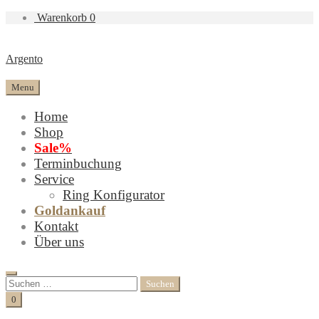
Warenkorb
0
Argento
Menu
Home
Shop
Sale%
Terminbuchung
Service
Ring Konfigurator
Goldankauf
Kontakt
Über uns
Search
Suchen
nach:
Cart
0