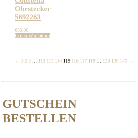
Constella
Ohrstecker
5692263
€
89,00
In den Warenkorb
←
1
2
3
…
112
113
114
115
116
117
118
…
138
139
140
→
GUTSCHEIN
BESTELLEN