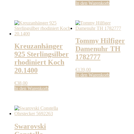
In den Warenkorb
Tommy Hilfiger
Kreuzanhänger
Damenuhr TH
925 Sterlingsilber
1782777
rhodiniert Koch
20.1400
€
139,00
In den Warenkorb
€
38,00
In den Warenkorb
Swarovski