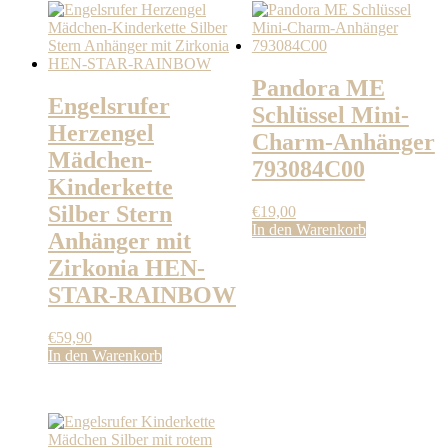
Pandora ME
Engelsrufer
Schlüssel Mini-
Herzengel
Charm-Anhänger
Mädchen-
793084C00
Kinderkette
Silber Stern
€
19,00
In den Warenkorb
Anhänger mit
Zirkonia HEN-
STAR-RAINBOW
€
59,90
In den Warenkorb