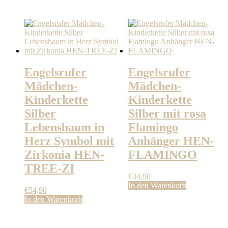
mehrere
Varianten
auf.
Die
Optionen
können
auf
der
Engelsrufer
Engelsrufer
Produktseite
Mädchen-
Mädchen-
gewählt
werden
Kinderkette
Kinderkette
Silber
Silber mit rosa
Lebensbaum in
Flamingo
Herz Symbol mit
Anhänger HEN-
Zirkonia HEN-
FLAMINGO
TREE-ZI
€
34,90
In den Warenkorb
€
54,90
In den Warenkorb