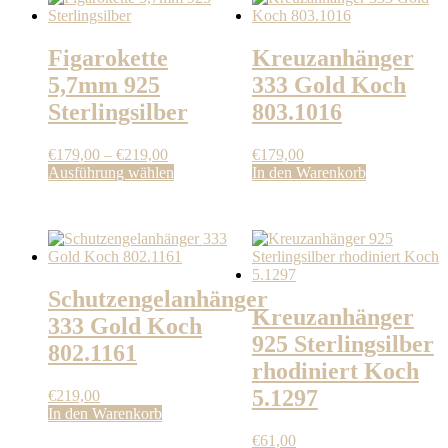
Figarokette
Kreuzanhänger
5,7mm 925
333 Gold Koch
Sterlingsilber
803.1016
Preisspanne:
€
179,00
–
€
219,00
€
179,00
€179,00
Dieses
Ausführung wählen
In den Warenkorb
bis
Produkt
€219,00
weist
mehrere
Varianten
auf.
Die
Schutzengelanhänger
Optionen
Kreuzanhänger
können
333 Gold Koch
auf
925 Sterlingsilber
802.1161
der
rhodiniert Koch
Produktseite
gewählt
5.1297
€
219,00
werden
In den Warenkorb
€
61,00