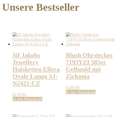
Unsere Bestseller
Sif Jakobs
Blush Ohrstecker
Jewellery
7193YZI 585er
Halsketten Ellera
Gelbgold mit
Ovale Lungo SJ-
Zirkonia
N2421-CZ
€
189,00
In den Warenkorb
€
139,00
In den Warenkorb