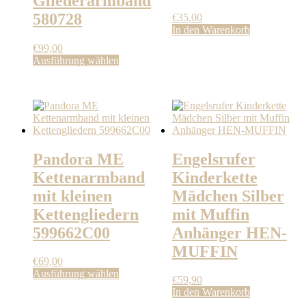
Gliederarmband
580728
€
35,00
In den Warenkorb
€
99,00
Dieses
Ausführung wählen
Produkt
weist
mehrere
Varianten
auf.
Die
Optionen
Pandora ME
Engelsrufer
können
auf
Kettenarmband
Kinderkette
der
mit kleinen
Mädchen Silber
Produktseite
gewählt
Kettengliedern
mit Muffin
werden
599662C00
Anhänger HEN-
MUFFIN
€
69,00
Dieses
Ausführung wählen
€
59,90
Produkt
In den Warenkorb
weist