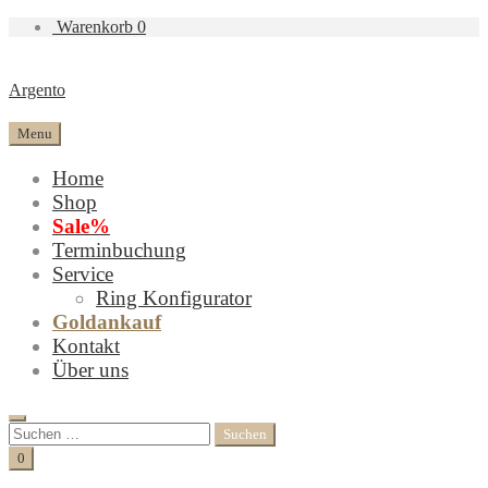
Warenkorb
0
Argento
Menu
Home
Shop
Sale%
Terminbuchung
Service
Ring Konfigurator
Goldankauf
Kontakt
Über uns
Search
Suchen
nach:
Cart
0