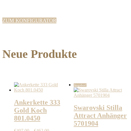
ZUM KONFIGURATOR
Neue Produkte
Angebot!
Ankerkette 333
Swarovski Stilla
Gold Koch
Attract Anhänger
801.0450
5701904
Preisspanne:
€
407,00
–
€
462,00