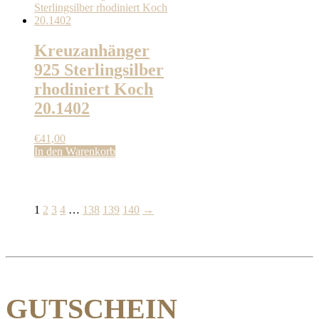
können
auf
der
Kreuzanhänger
Produktseite
gewählt
925 Sterlingsilber
werden
rhodiniert Koch
20.1402
€
41,00
In den Warenkorb
1
2
3
4
…
138
139
140
→
GUTSCHEIN