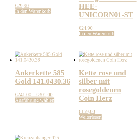
HEE-
€
29,90
In den Warenkorb
UNICORN01-ST
€
24,90
In den Warenkorb
Ankerkette 585
Kette rose und
Gold 141.0430.36
silber mit
rosegoldenen
Preisspanne:
€
241,00
–
€
301,00
Coin Herz
€241,00
Dieses
Ausführung wählen
bis
Produkt
€301,00
weist
€
159,00
mehrere
Weiterlesen
Varianten
auf.
Die
Optionen