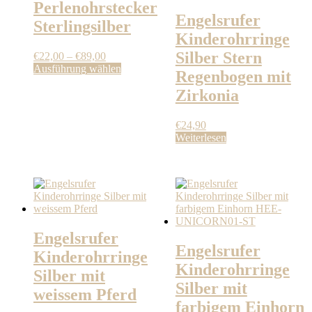
Perlenohrstecker
Engelsrufer
Sterlingsilber
Kinderohrringe
Silber Stern
Preisspanne:
€
22,00
–
€
89,00
€22,00
Dieses
Ausführung wählen
Regenbogen mit
bis
Produkt
Zirkonia
€89,00
weist
mehrere
Varianten
€
24,90
auf.
Weiterlesen
Die
Optionen
können
auf
der
Produktseite
gewählt
werden
Engelsrufer
Engelsrufer
Kinderohrringe
Kinderohrringe
Silber mit
Silber mit
weissem Pferd
farbigem Einhorn