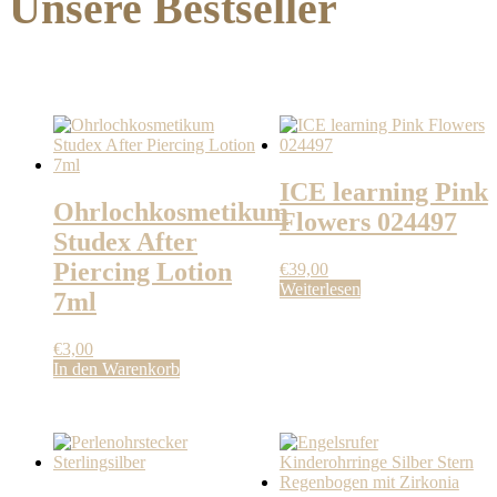
Unsere Bestseller
ICE learning Pink
Ohrlochkosmetikum
Flowers 024497
Studex After
Piercing Lotion
€
39,00
Weiterlesen
7ml
€
3,00
In den Warenkorb