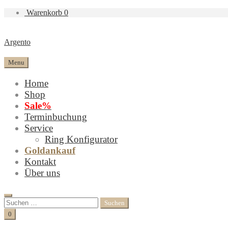
Warenkorb
0
Argento
Menu
Home
Shop
Sale%
Terminbuchung
Service
Ring Konfigurator
Goldankauf
Kontakt
Über uns
Search
Suchen
nach:
Cart
0