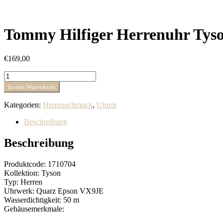
Tommy Hilfiger Herrenuhr Tys
€
169,00
Tommy
Hilfiger
In den Warenkorb
Herrenuhr
Tyson
Kategorien:
Herrenschmuck
,
Uhren
1710704
Menge
Beschreibung
Beschreibung
Produktcode: 1710704
Kollektion: Tyson
Typ: Herren
Uhrwerk: Quarz Epson VX9JE
Wasserdichtigkeit: 50 m
Gehäusemerkmale: