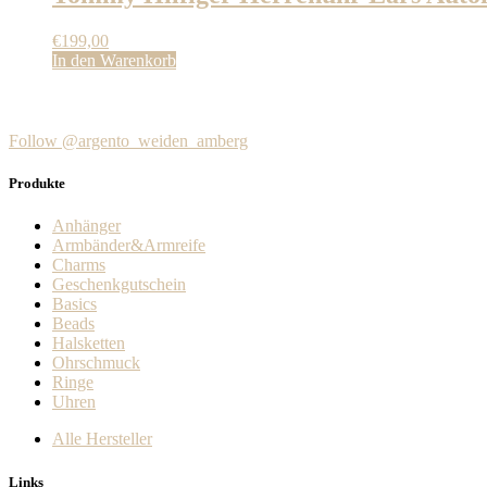
€
199,00
In den Warenkorb
Follow @argento_weiden_amberg
Produkte
Anhänger
Armbänder&Armreife
Charms
Geschenkgutschein
Basics
Beads
Halsketten
Ohrschmuck
Ringe
Uhren
Alle Hersteller
Links