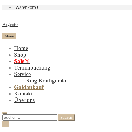
Warenkorb
0
Argento
Menu
Home
Shop
Sale%
Terminbuchung
Service
Ring Konfigurator
Goldankauf
Kontakt
Über uns
Search
Suchen
nach:
Cart
0