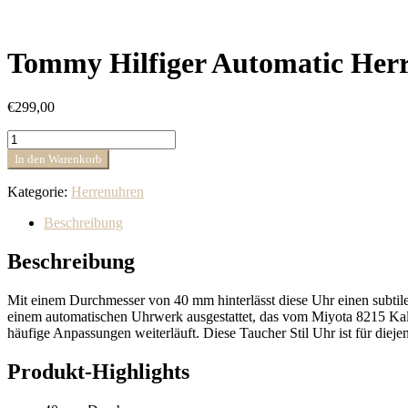
Tommy Hilfiger Automatic Her
€
299,00
Tommy
Hilfiger
In den Warenkorb
Automatic
Herrenuhr
Kategorie:
Herrenuhren
1710551
Menge
Beschreibung
Beschreibung
Mit einem Durchmesser von 40 mm hinterlässt diese Uhr einen subtil
einem automatischen Uhrwerk ausgestattet, das vom Miyota 8215 Kalib
häufige Anpassungen weiterläuft. Diese Taucher Stil Uhr ist für diejen
Produkt-Highlights