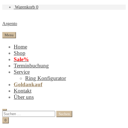
Warenkorb
0
Argento
Menu
Home
Shop
Sale%
Terminbuchung
Service
Ring Konfigurator
Goldankauf
Kontakt
Über uns
Search
Suchen
nach:
Cart
0