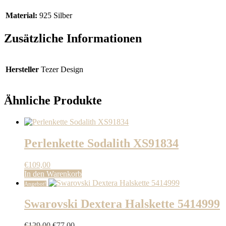
Material:
925 Silber
Zusätzliche Informationen
Hersteller
Tezer Design
Ähnliche Produkte
Perlenkette Sodalith XS91834
€
109,00
In den Warenkorb
Angebot!
Swarovski Dextera Halskette 5414999
Ursprünglicher
Aktueller
€
129,00
€
77,00