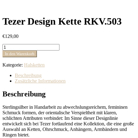
Tezer Design Kette RKV.503
€
129,00
Tezer
Design
In den Warenkorb
Kette
RKV.503
Kategorie:
Halsketten
Menge
Beschreibung
Zusätzliche Informationen
Beschreibung
Sterlingsilber in Handarbeit zu abwechslungsreichem, femininen
Schmuck formen, der orientalische Verspieltheit mit klaren,
schlichten Attributen verbindet: Im Sinne dieser Designlinie
entwickelt sich bei Tezer fortlaufend eine Kollektion, die eine große
Auswahl an Ketten, Ohrschmuck, Anhängern, Armbändern und
Ringen bietet.