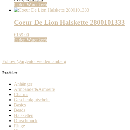
Preis
Preis
In den Warenkorb
war:
ist:
€129,00
€77,00.
Coeur De Lion Halskette 2800101333
€
159,00
In den Warenkorb
Follow @argento_weiden_amberg
Produkte
Anhänger
Armbänder&Armreife
Charms
Geschenkgutschein
Basics
Beads
Halsketten
Ohrschmuck
Ringe