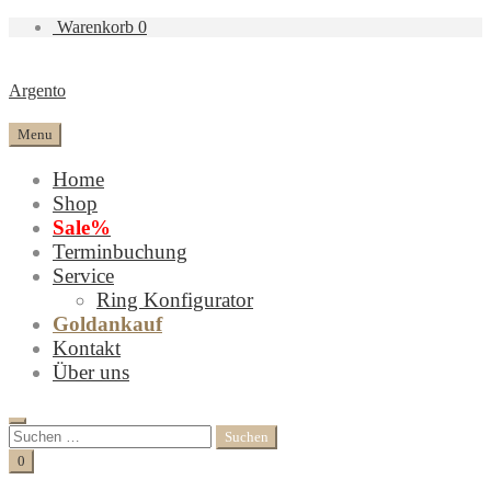
Warenkorb
0
Argento
Menu
Home
Shop
Sale%
Terminbuchung
Service
Ring Konfigurator
Goldankauf
Kontakt
Über uns
Search
Suchen
nach:
Cart
0