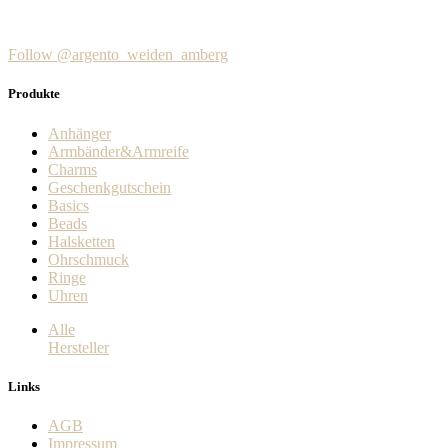
€353,00
weist
mehrere
Varianten
Follow @argento_weiden_amberg
auf.
Die
Produkte
Optionen
können
Anhänger
auf
Armbänder&Armreife
der
Charms
Produktseite
Geschenkgutschein
gewählt
Basics
werden
Beads
Halsketten
Ohrschmuck
Ringe
Uhren
Alle
Hersteller
Links
AGB
Impressum