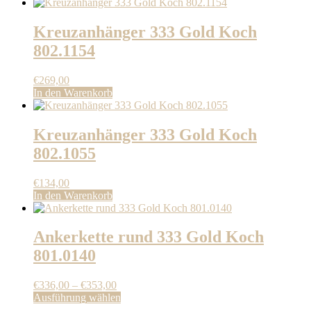
Kreuzanhänger 333 Gold Koch
802.1154
€
269,00
In den Warenkorb
Kreuzanhänger 333 Gold Koch
802.1055
€
134,00
In den Warenkorb
Ankerkette rund 333 Gold Koch
801.0140
Preisspanne:
€
336,00
–
€
353,00
€336,00
Dieses
Ausführung wählen
bis
Produkt