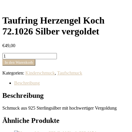
Taufring Herzengel Koch
72.1026 Silber vergoldet
€
49,00
Taufring
Herzengel
In den Warenkorb
Koch
72.1026
Kategorien:
Kinderschmuck
,
Taufschmuck
Silber
vergoldet
Beschreibung
Menge
Beschreibung
Schmuck aus 925 Sterlingsilber mit hochwertiger Vergoldung
Ähnliche Produkte