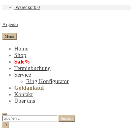
Warenkorb
0
Argento
Menu
Home
Shop
Sale%
Terminbuchung
Service
Ring Konfigurator
Goldankauf
Kontakt
Über uns
Search
Suchen
nach:
Cart
0