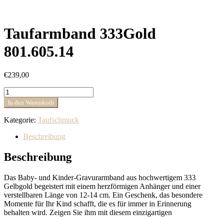
Taufarmband 333Gold
801.605.14
€
239,00
Taufarmband
333Gold
In den Warenkorb
801.605.14
Menge
Kategorie:
Taufschmuck
Beschreibung
Beschreibung
Das Baby- und Kinder-Gravurarmband aus hochwertigem 333
Gelbgold begeistert mit einem herzförmigen Anhänger und einer
verstellbaren Länge von 12-14 cm. Ein Geschenk, das besondere
Momente für Ihr Kind schafft, die es für immer in Erinnerung
behalten wird. Zeigen Sie ihm mit diesem einzigartigen