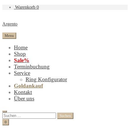
Warenkorb
0
Argento
Menu
Home
Shop
Sale%
Terminbuchung
Service
Ring Konfigurator
Goldankauf
Kontakt
Über uns
Search
Suchen
nach:
Cart
0