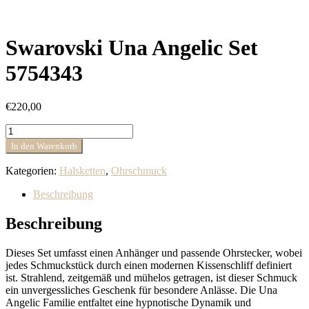
Swarovski Una Angelic Set
5754343
€
220,00
Swarovski
Una
In den Warenkorb
Angelic
Set
Kategorien:
Halsketten
,
Ohrschmuck
5754343
Menge
Beschreibung
Beschreibung
Dieses Set umfasst einen Anhänger und passende Ohrstecker, wobei
jedes Schmuckstück durch einen modernen Kissenschliff definiert
ist. Strahlend, zeitgemäß und mühelos getragen, ist dieser Schmuck
ein unvergessliches Geschenk für besondere Anlässe. Die Una
Angelic Familie entfaltet eine hypnotische Dynamik und