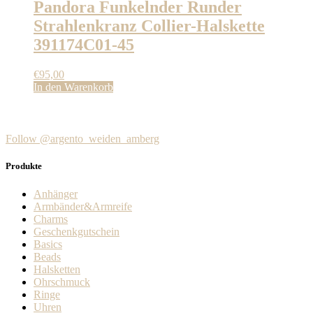
Pandora Funkelnder Runder
Strahlenkranz Collier-Halskette
391174C01-45
€
95,00
In den Warenkorb
Follow @argento_weiden_amberg
Produkte
Anhänger
Armbänder&Armreife
Charms
Geschenkgutschein
Basics
Beads
Halsketten
Ohrschmuck
Ringe
Uhren