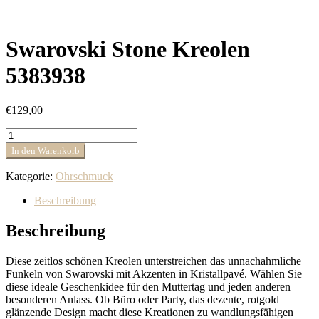
Swarovski Stone Kreolen
5383938
€
129,00
Swarovski
Stone
In den Warenkorb
Kreolen
5383938
Kategorie:
Ohrschmuck
Menge
Beschreibung
Beschreibung
Diese zeitlos schönen Kreolen unterstreichen das unnachahmliche
Funkeln von Swarovski mit Akzenten in Kristallpavé. Wählen Sie
diese ideale Geschenkidee für den Muttertag und jeden anderen
besonderen Anlass. Ob Büro oder Party, das dezente, rotgold
glänzende Design macht diese Kreationen zu wandlungsfähigen