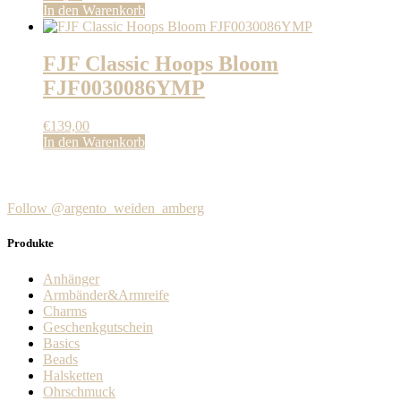
In den Warenkorb
FJF Classic Hoops Bloom
FJF0030086YMP
€
139,00
In den Warenkorb
Follow @argento_weiden_amberg
Produkte
Anhänger
Armbänder&Armreife
Charms
Geschenkgutschein
Basics
Beads
Halsketten
Ohrschmuck