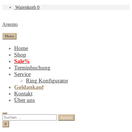
Warenkorb
0
Argento
Menu
Home
Shop
Sale%
Terminbuchung
Service
Ring Konfigurator
Goldankauf
Kontakt
Über uns
Search
Suchen
nach:
Cart
0