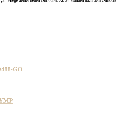
chtigen Pflege deiner neuen Ohrlöcher. Ab 24 Stunden nach dem Ohrlochs
SO488-GO
86YMP