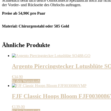
Schließlich berät dich dein:e Ohrlochstech-Spezialist:in noch zur ri
der Vorder- und Rückseite des Ohrlochs auftragen.
Preise ab 54,90€ pro Paar
Material: Chirurgenstahl oder 585 Gold
Ähnliche Produkte
Argento Piercingstecker Lotusblüte 
€
34,90
In den Warenkorb
FJF Classic Hoops Bloom FJF00300
€
139,00