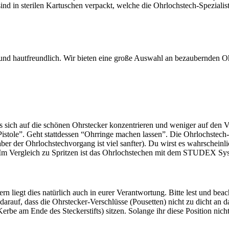
nd in sterilen Kartuschen verpackt, welche die Ohrlochstech-Spezialisti
h und hautfreundlich. Wir bieten eine große Auswahl an bezaubernden O
s sich auf die schönen Ohrstecker konzentrieren und weniger auf den 
ole”. Geht stattdessen “Ohrringe machen lassen”. Die Ohrlochstech-Sp
ber der Ohrlochstechvorgang ist viel sanfter). Du wirst es wahrschei
t. Im Vergleich zu Spritzen ist das Ohrlochstechen mit dem STUDEX Sy
n liegt dies natürlich auch in eurer Verantwortung. Bitte lest und beac
r darauf, dass die Ohrstecker-Verschlüsse (Pousetten) nicht zu dicht 
rbe am Ende des Steckerstifts) sitzen. Solange ihr diese Position nic