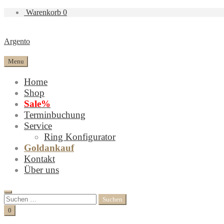
Warenkorb
0
Argento
Menu
Home
Shop
Sale%
Terminbuchung
Service
Ring Konfigurator
Goldankauf
Kontakt
Über uns
Search
Suchen
nach:
Cart
0