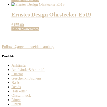
In den Warenkorb
Ernstes Design Ohrstecker E519
€
155,00
In den Warenkorb
Follow @argento_weiden_amberg
Produkte
Anhänger
Armbänder&Armreife
Charms
Geschenkgutschein
Basics
Beads
Halsketten
Ohrschmuck
Ringe
Uhren