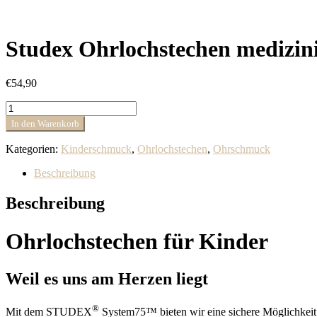
Studex Ohrlochstechen medizin
€
54,90
Studex
Ohrlochstechen
In den Warenkorb
medizinische
Ohrringe
Kategorien:
Kinderschmuck
,
Ohrlochstechen
,
Ohrschmuck
Einhorn
Menge
Beschreibung
Beschreibung
Ohrlochstechen für Kinder
Weil es uns am Herzen liegt
®
Mit dem STUDEX
System75™ bieten wir eine sichere Möglichkeit d