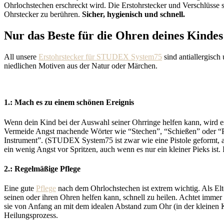
Ohrlochstechen erschreckt wird. Die Erstohrstecker und Verschlüsse si
Ohrstecker zu berühren.
Sicher, hygienisch und schnell.
Nur das Beste für die Ohren deines Kindes
All unsere
Erstohrstecker für STUDEX System75
sind antiallergisc
niedlichen Motiven aus der Natur oder Märchen.
1.: Mach es zu einem schönen Ereignis
Wenn dein Kind bei der Auswahl seiner Ohrringe helfen kann, wird e
Vermeide Angst machende Wörter wie “Stechen”, “Schießen” oder “Pist
Instrument”. (STUDEX System75 ist zwar wie eine Pistole geformt, a
ein wenig Angst vor Spritzen, auch wenn es nur ein kleiner Pieks is
2.: Regelmäßige Pflege
Eine gute
Pflege
nach dem Ohrlochstechen ist extrem wichtig. Als Elter
seinen oder ihren Ohren helfen kann, schnell zu heilen. Achtet imme
sie von Anfang an mit dem idealen Abstand zum Ohr (in der kleinen Ke
Heilungsprozess.