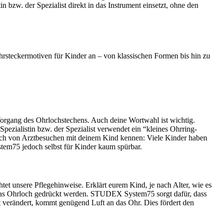
n bzw. der Spezialist direkt in das Instrument einsetzt, ohne den
hrsteckermotiven für Kinder an – von klassischen Formen bis hin zu
Vorgang des Ohrlochstechens. Auch deine Wortwahl ist wichtig.
ezialistin bzw. der Spezialist verwendet ein “kleines Ohrring-
nlich von Arztbesuchen mit deinem Kind kennen: Viele Kinder haben
stem75 jedoch selbst für Kinder kaum spürbar.
htet unsere Pflegehinweise. Erklärt eurem Kind, je nach Alter, wie es
an das Ohrloch gedrückt werden. STUDEX System75 sorgt dafür, dass
ht verändert, kommt genügend Luft an das Ohr. Dies fördert den