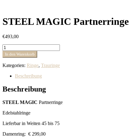
STEEL MAGIC Partnerringe
€
493,00
STEEL
MAGIC
In den Warenkorb
Partnerringe
Menge
Kategorien:
Ringe
,
Trauringe
Beschreibung
Beschreibung
STEEL MAGIC
Partnerringe
Edelstahlringe
Lieferbar in Weiten 45 bis 75
Damenring: € 299,00