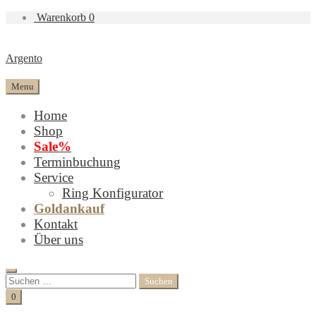
Warenkorb
0
Argento
Menu
Home
Shop
Sale%
Terminbuchung
Service
Ring Konfigurator
Goldankauf
Kontakt
Über uns
Search
Suchen
nach:
Cart
0