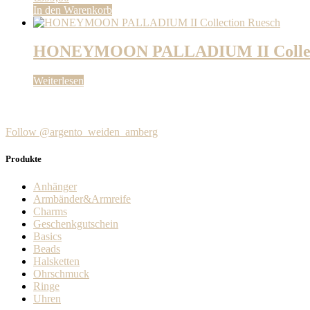
In den Warenkorb
HONEYMOON PALLADIUM II Collect
Weiterlesen
Follow @argento_weiden_amberg
Produkte
Anhänger
Armbänder&Armreife
Charms
Geschenkgutschein
Basics
Beads
Halsketten
Ohrschmuck
Ringe
Uhren