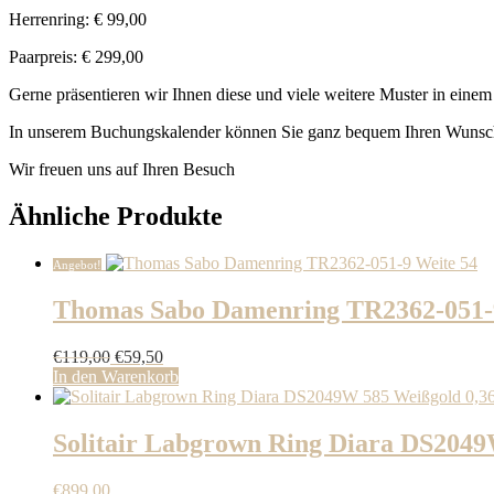
Herrenring: € 99,00
Paarpreis: € 299,00
Gerne präsentieren wir Ihnen diese und viele weitere Muster in eine
In unserem Buchungskalender können Sie ganz bequem Ihren Wunsch
Wir freuen uns auf Ihren Besuch
Ähnliche Produkte
Angebot!
Thomas Sabo Damenring TR2362-051-
Ursprünglicher
Aktueller
€
119,00
€
59,50
Preis
Preis
In den Warenkorb
war:
ist:
€119,00
€59,50.
Solitair Labgrown Ring Diara DS2049
€
899,00