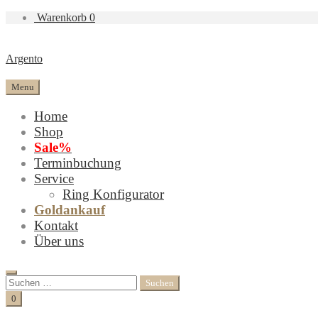
Warenkorb
0
Argento
Menu
Home
Shop
Sale%
Terminbuchung
Service
Ring Konfigurator
Goldankauf
Kontakt
Über uns
Search
Suchen
nach:
Cart
0