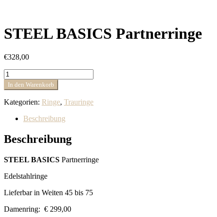
STEEL BASICS Partnerringe
€
328,00
STEEL
BASICS
In den Warenkorb
Partnerringe
Menge
Kategorien:
Ringe
,
Trauringe
Beschreibung
Beschreibung
STEEL BASICS
Partnerringe
Edelstahlringe
Lieferbar in Weiten 45 bis 75
Damenring: € 299,00