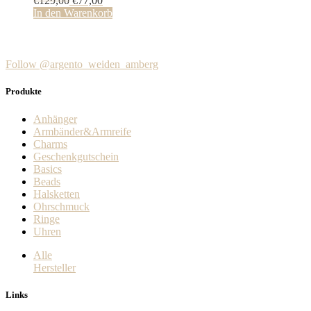
€
129,00
€
77,00
Preis
Preis
In den Warenkorb
war:
ist:
€129,00
€77,00.
Follow @argento_weiden_amberg
Produkte
Anhänger
Armbänder&Armreife
Charms
Geschenkgutschein
Basics
Beads
Halsketten
Ohrschmuck
Ringe
Uhren
Alle
Hersteller
Links