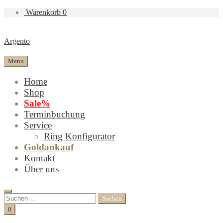
Warenkorb
0
Argento
Menu
Home
Shop
Sale%
Terminbuchung
Service
Ring Konfigurator
Goldankauf
Kontakt
Über uns
Search
Suchen
nach:
Cart
0