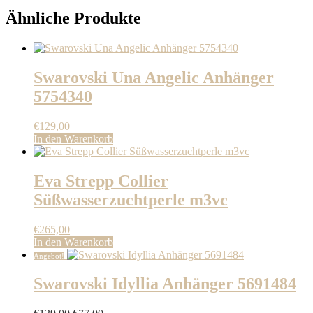
Ähnliche Produkte
Swarovski Una Angelic Anhänger
5754340
€
129,00
In den Warenkorb
Eva Strepp Collier
Süßwasserzuchtperle m3vc
€
265,00
In den Warenkorb
Angebot!
Swarovski Idyllia Anhänger 5691484
Ursprünglicher
Aktueller