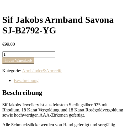
Sif Jakobs Armband Savona
SJ-B2792-YG
€
99,00
Sif
Jakobs
In den Warenkorb
Armband
Savona
Kategorie:
Armbänder&Armreife
SJ-
B2792-
Beschreibung
YG
Menge
Beschreibung
Sif Jakobs Jewellery ist aus feinstem Sterlingsilber 925 mit
Rhodium, 18 Karat Vergoldung und 18 Karat Roségoldvergoldung
sowie hochwertigen AAA-Zirkonen gefertigt.
Alle Schmuckstücke werden von Hand gefertigt und sorgfältig