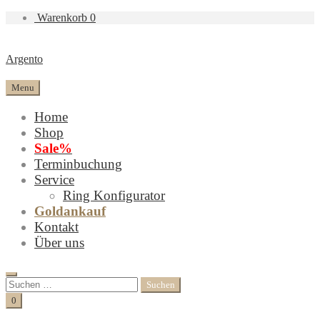
Warenkorb
0
Argento
Menu
Home
Shop
Sale%
Terminbuchung
Service
Ring Konfigurator
Goldankauf
Kontakt
Über uns
Search
Suchen
nach:
Cart
0