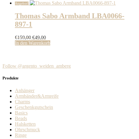
Angebot!
Thomas Sabo Armband LBA0066-
897-1
Ursprünglicher
Aktueller
€
159,00
€
49,00
Preis
Preis
In den Warenkorb
war:
ist:
€159,00
€49,00.
Follow @argento_weiden_amberg
Produkte
Anhänger
Armbänder&Armreife
Charms
Geschenkgutschein
Basics
Beads
Halsketten
Ohrschmuck
Ringe