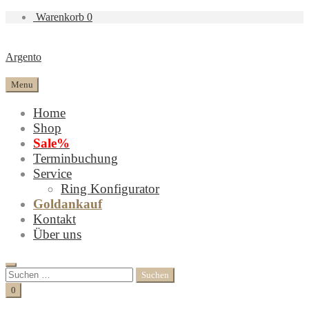
Warenkorb
0
Argento
Menu
Home
Shop
Sale%
Terminbuchung
Service
Ring Konfigurator
Goldankauf
Kontakt
Über uns
Search
Suchen
nach:
Cart
0