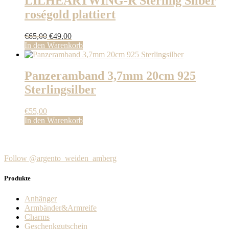
LILHEARTWING-R Sterling Silber
roségold plattiert
Ursprünglicher
Aktueller
€
65,00
€
49,00
Preis
Preis
In den Warenkorb
war:
ist:
€65,00
€49,00.
Panzeramband 3,7mm 20cm 925
Sterlingsilber
€
55,00
In den Warenkorb
Follow @argento_weiden_amberg
Produkte
Anhänger
Armbänder&Armreife
Charms
Geschenkgutschein