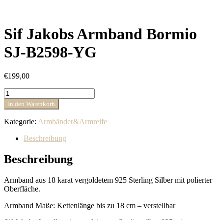
Sif Jakobs Armband Bormio
SJ-B2598-YG
€
199,00
Sif
Jakobs
In den Warenkorb
Armband
Bormio
Kategorie:
Armbänder&Armreife
SJ-
B2598-
Beschreibung
YG
Menge
Beschreibung
Armband aus 18 karat vergoldetem 925 Sterling Silber mit polierter
Oberfläche.
Armband Maße: Kettenlänge bis zu 18 cm – verstellbar