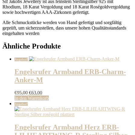
Sif Jakobs Jewellery ist aus feinstem Sterlingsilber 925 mit
Rhodium, 18 Karat Vergoldung und 18 Karat Roségoldvergoldung
sowie hochwertigen AAA-Zirkonen gefertigt.
Alle Schmuckstücke werden von Hand gefertigt und sorgfältig
geprüft, um sicherzustellen, dass unsere hohen Qualitätsstandards
eingehalten werden
Ähnliche Produkte
Angebot!
Engelsrufer Armband ERB-Charm-
Anker-M
Ursprünglicher
Aktueller
€
95,00
€
63,00
Preis
Preis
In den Warenkorb
war:
ist:
Angebot!
€95,00
€63,00.
Engelsrufer Armband Herz ERB-