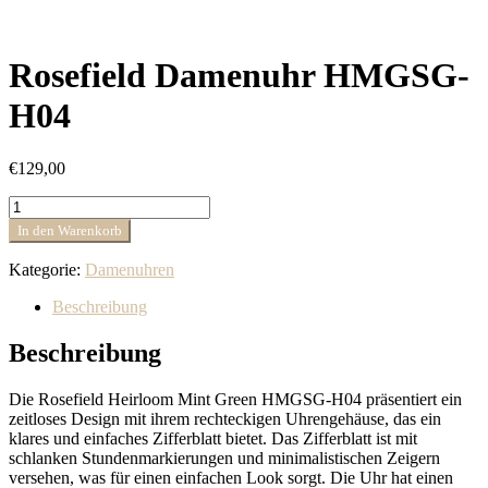
Rosefield Damenuhr HMGSG-
H04
€
129,00
Rosefield
Damenuhr
In den Warenkorb
HMGSG-
H04
Kategorie:
Damenuhren
Menge
Beschreibung
Beschreibung
Die Rosefield Heirloom Mint Green HMGSG-H04 präsentiert ein
zeitloses Design mit ihrem rechteckigen Uhrengehäuse, das ein
klares und einfaches Zifferblatt bietet. Das Zifferblatt ist mit
schlanken Stundenmarkierungen und minimalistischen Zeigern
versehen, was für einen einfachen Look sorgt. Die Uhr hat einen