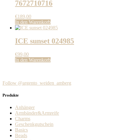
7672710716
€
189,00
In den Warenkorb
ICE sunset 024985
€
99,00
In den Warenkorb
Follow @argento_weiden_amberg
Produkte
Anhänger
Armbänder&Armreife
Charms
Geschenkgutschein
Basics
Beads