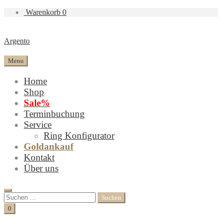
Warenkorb
0
Argento
Menu
Home
Shop
Sale%
Terminbuchung
Service
Ring Konfigurator
Goldankauf
Kontakt
Über uns
Search
Suchen
nach:
Cart
0