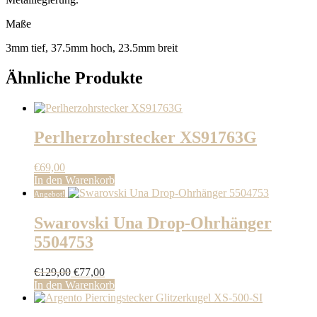
Maße
3mm tief, 37.5mm hoch, 23.5mm breit
Ähnliche Produkte
Perlherzohrstecker XS91763G
€
69,00
In den Warenkorb
Angebot!
Swarovski Una Drop-Ohrhänger
5504753
Ursprünglicher
Aktueller
€
129,00
€
77,00
Preis
Preis
In den Warenkorb
war:
ist:
€129,00
€77,00.