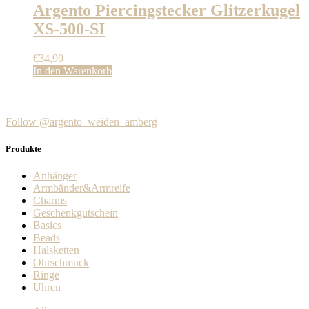
Argento Piercingstecker Glitzerkugel
XS-500-SI
€
34,90
In den Warenkorb
Follow @argento_weiden_amberg
Produkte
Anhänger
Armbänder&Armreife
Charms
Geschenkgutschein
Basics
Beads
Halsketten
Ohrschmuck
Ringe
Uhren