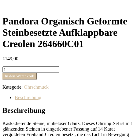
Pandora Organisch Geformte
Steinbesetzte Aufklappbare
Creolen 264660C01
€
149,00
Pandora
Organisch
In den Warenkorb
Geformte
Steinbesetzte
Kategorie:
Ohrschmuck
Aufklappbare
Creolen
Beschreibung
264660C01
Menge
Beschreibung
Kaskadierende Steine, müheloser Glanz. Dieses Ohrring-Set ist mit
glänzenden Steinen in eingeriebener Fassung auf 14 Karat
vergoldeten Freihand-Creolen besetzt, die das Licht in Bewegung