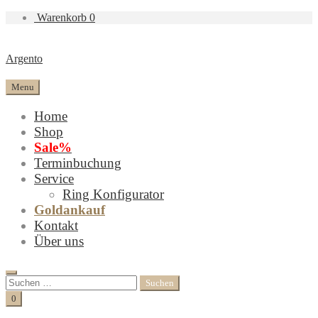
Warenkorb
0
Argento
Menu
Home
Shop
Sale%
Terminbuchung
Service
Ring Konfigurator
Goldankauf
Kontakt
Über uns
Search
Suchen
nach:
Cart
0