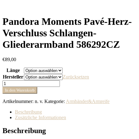
Pandora Moments Pavé-Herz-
Verschluss Schlangen-
Gliederarmband 586292CZ
€
89,00
Länge
Hersteller
Zurücksetzen
Pandora
Moments
In den Warenkorb
Pavé-
Herz-
Artikelnummer:
n. v.
Kategorie:
Armbänder&Armreife
Verschluss
Schlangen-
Beschreibung
Gliederarmband
Zusätzliche Informationen
586292CZ
Menge
Beschreibung