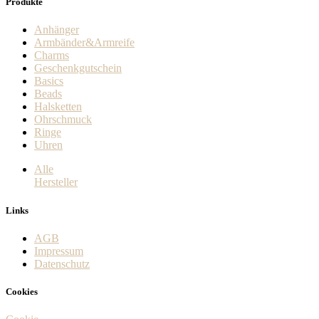
Produkte
Anhänger
Armbänder&Armreife
Charms
Geschenkgutschein
Basics
Beads
Halsketten
Ohrschmuck
Ringe
Uhren
Alle
Hersteller
Links
AGB
Impressum
Datenschutz
Cookies