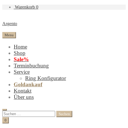
Warenkorb
0
Argento
Menu
Home
Shop
Sale%
Terminbuchung
Service
Ring Konfigurator
Goldankauf
Kontakt
Über uns
Search
Suchen
nach:
Cart
0