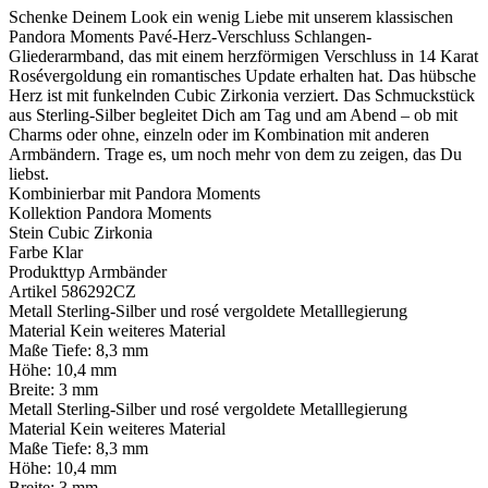
Schenke Deinem Look ein wenig Liebe mit unserem klassischen
Pandora Moments Pavé-Herz-Verschluss Schlangen-
Gliederarmband, das mit einem herzförmigen Verschluss in 14 Karat
Rosévergoldung ein romantisches Update erhalten hat. Das hübsche
Herz ist mit funkelnden Cubic Zirkonia verziert. Das Schmuckstück
aus Sterling-Silber begleitet Dich am Tag und am Abend – ob mit
Charms oder ohne, einzeln oder im Kombination mit anderen
Armbändern. Trage es, um noch mehr von dem zu zeigen, das Du
liebst.
Kombinierbar mit
Pandora Moments
Kollektion
Pandora Moments
Stein
Cubic Zirkonia
Farbe
Klar
Produkttyp
Armbänder
Artikel
586292CZ
Metall
Sterling-Silber und rosé vergoldete Metalllegierung
Material
Kein weiteres Material
Maße
Tiefe:
8,3 mm
Höhe:
10,4 mm
Breite:
3 mm
Metall
Sterling-Silber und rosé vergoldete Metalllegierung
Material
Kein weiteres Material
Maße
Tiefe:
8,3 mm
Höhe:
10,4 mm
Breite:
3 mm