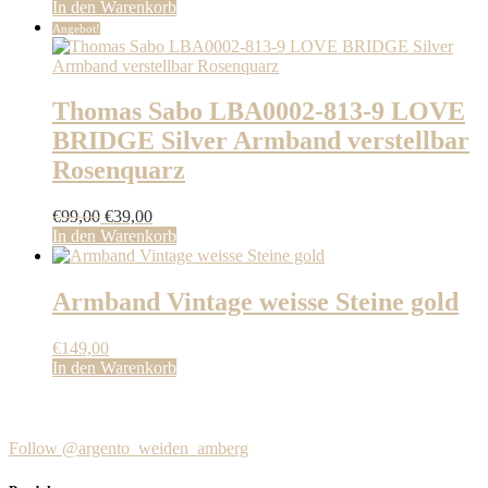
In den Warenkorb
Angebot!
Thomas Sabo LBA0002-813-9 LOVE
BRIDGE Silver Armband verstellbar
Rosenquarz
Ursprünglicher
Aktueller
€
99,00
€
39,00
Preis
Preis
In den Warenkorb
war:
ist:
€99,00
€39,00.
Armband Vintage weisse Steine gold
€
149,00
In den Warenkorb
Follow @argento_weiden_amberg