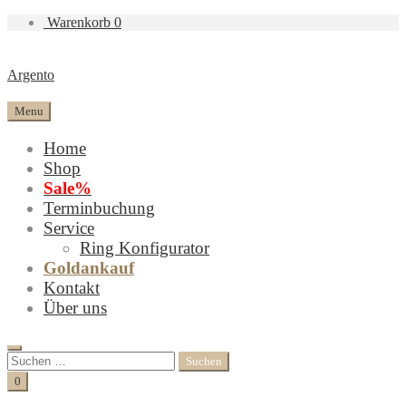
Warenkorb
0
Argento
Menu
Home
Shop
Sale%
Terminbuchung
Service
Ring Konfigurator
Goldankauf
Kontakt
Über uns
Search
Suchen
nach:
Cart
0