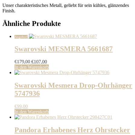
Unser charakteristisches Metall, geliebt für sein kühles, glänzendes
Finish.
Ähnliche Produkte
Angebot!
Swarovski MESMERA 5661687
Ursprünglicher
Aktueller
€
179,00
€
107,00
Preis
Preis
In den Warenkorb
war:
ist:
€179,00
€107,00.
Swarovski Mesmera Drop-Ohrhänger
5747936
€
99,00
In den Warenkorb
Pandora Erhabenes Herz Ohrstecker