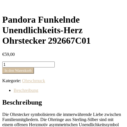
Pandora Funkelnde
Unendlichkeits-Herz
Ohrstecker 292667C01
€
59,00
Pandora
Funkelnde
In den Warenkorb
Unendlichkeits-
Herz
Kategorie:
Ohrschmuck
Ohrstecker
292667C01
Beschreibung
Menge
Beschreibung
Die Ohrstecker symbolisieren die immerwährende Liebe zwischen
Familienmitgliedern. Die Ohrringe aus Sterling-Silber sind mit
einem offenen Herzmotiv asymmetrischen Unendlichkeitssymbol