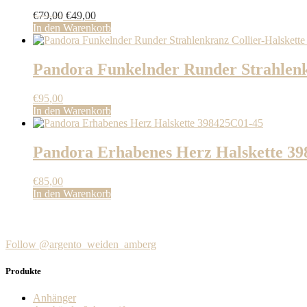
Ursprünglicher
Aktueller
€
79,00
€
49,00
Preis
Preis
In den Warenkorb
war:
ist:
€79,00
€49,00.
Pandora Funkelnder Runder Strahlenk
€
95,00
In den Warenkorb
Pandora Erhabenes Herz Halskette 3
€
85,00
In den Warenkorb
Follow @argento_weiden_amberg
Produkte
Anhänger