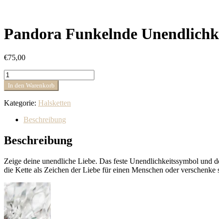
Pandora Funkelnde Unendlichke
€
75,00
Pandora
Funkelnde
In den Warenkorb
Unendlichkeits-
Herz
Kategorie:
Halsketten
Collier-
Halskette
Beschreibung
392666C01
Menge
Beschreibung
Zeige deine unendliche Liebe. Das feste Unendlichkeitssymbol und de
die Kette als Zeichen der Liebe für einen Menschen oder verschenke s