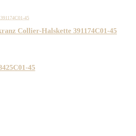
ranz Collier-Halskette 391174C01-45
98425C01-45