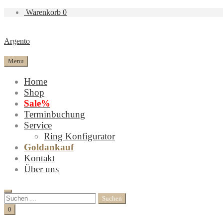
Warenkorb
0
Argento
Menu
Home
Shop
Sale%
Terminbuchung
Service
Ring Konfigurator
Goldankauf
Kontakt
Über uns
Search
Suchen
nach:
Cart
0