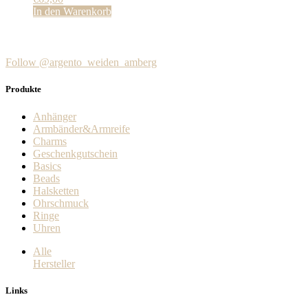
In den Warenkorb
Follow @argento_weiden_amberg
Produkte
Anhänger
Armbänder&Armreife
Charms
Geschenkgutschein
Basics
Beads
Halsketten
Ohrschmuck
Ringe
Uhren
Alle
Hersteller
Links