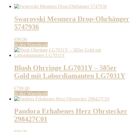
Swarovski Mesmera Drop-Ohrhänger
5747936
€
99,00
In den Warenkorb
Blush Ohrringe LG7031Y – 585er
Gold mit Labordiamanten LG7031Y
€
799,00
In den Warenkorb
Pandora Erhabenes Herz Ohrstecker
298427C01
€
69,00