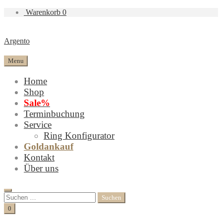
Warenkorb
0
Argento
Menu
Home
Shop
Sale%
Terminbuchung
Service
Ring Konfigurator
Goldankauf
Kontakt
Über uns
Search
Suchen
nach:
Cart
0