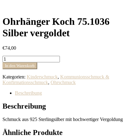
Ohrhänger Koch 75.1036
Silber vergoldet
€
74,00
Ohrhänger
Koch
In den Warenkorb
75.1036
Silber
Kategorien:
Kinderschmuck
,
Kommunionsschmuck &
vergoldet
Konfirmationsschmuck
,
Ohrschmuck
Menge
Beschreibung
Beschreibung
Schmuck aus 925 Sterlingsilber mit hochwertiger Vergoldung
Ähnliche Produkte