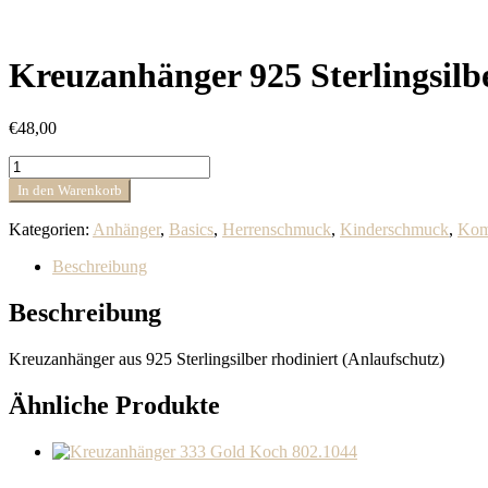
Kreuzanhänger 925 Sterlingsilb
€
48,00
Kreuzanhänger
925
In den Warenkorb
Sterlingsilber
rhodiniert
Kategorien:
Anhänger
,
Basics
,
Herrenschmuck
,
Kinderschmuck
,
Kom
Koch
20.1403
Beschreibung
Menge
Beschreibung
Kreuzanhänger aus 925 Sterlingsilber rhodiniert (Anlaufschutz)
Ähnliche Produkte