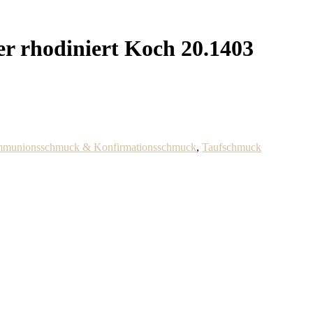
er rhodiniert Koch 20.1403
munionsschmuck & Konfirmationsschmuck
,
Taufschmuck