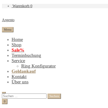
Warenkorb
0
Argento
Menu
Home
Shop
Sale%
Terminbuchung
Service
Ring Konfigurator
Goldankauf
Kontakt
Über uns
Search
Suchen
nach:
Cart
0