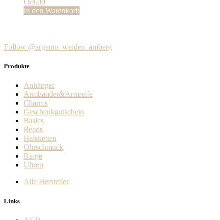
€
69,00
In den Warenkorb
Follow @argento_weiden_amberg
Produkte
Anhänger
Armbänder&Armreife
Charms
Geschenkgutschein
Basics
Beads
Halsketten
Ohrschmuck
Ringe
Uhren
Alle Hersteller
Links