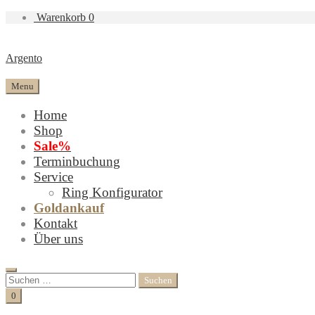
Warenkorb
0
Argento
Menu
Home
Shop
Sale%
Terminbuchung
Service
Ring Konfigurator
Goldankauf
Kontakt
Über uns
Search
Suchen
nach:
Cart
0