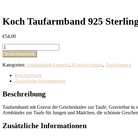
Koch Taufarmband 925 Sterling
€
54,00
Koch
Taufarmband
In den Warenkorb
925
Sterlingsilber
Kategorien:
Armbänder&Armreife
,
Kinderschmuck
,
Taufschmuck
12.603.14R
Menge
Beschreibung
Zusätzliche Informationen
Beschreibung
Taufarmband mit Gravur die Geschenkidee zur Taufe. Gravierbar in 
Armbänder zur Taufe für Jungen und Mädchen, die schönste Geschenk
Zusätzliche Informationen