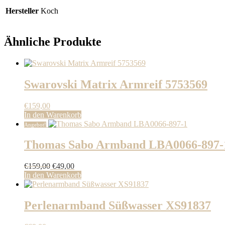
Hersteller
Koch
Ähnliche Produkte
Swarovski Matrix Armreif 5753569
€
159,00
In den Warenkorb
Angebot!
Thomas Sabo Armband LBA0066-897-
Ursprünglicher
Aktueller
€
159,00
€
49,00
Preis
Preis
In den Warenkorb
war:
ist:
€159,00
€49,00.
Perlenarmband Süßwasser XS91837