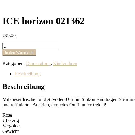
ICE horizon 021362
€
99,00
ICE
horizon
In den Warenkorb
021362
Menge
Kategorien:
Damenuhren
,
Kinderuhren
Beschreibung
Beschreibung
Mit dieser frischen und stilvollen Uhr mit Silikonband tragen Sie i
und raffinierten Anstrich, der jedes Outfit unterstreicht!
Rosa
Überzug
Vergoldet
Gewicht