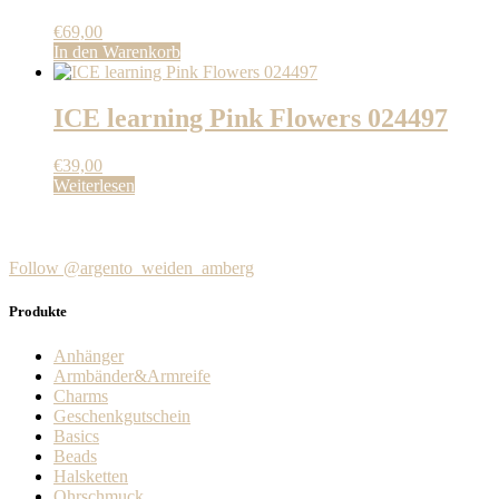
€
69,00
In den Warenkorb
ICE learning Pink Flowers 024497
€
39,00
Weiterlesen
Follow @argento_weiden_amberg
Produkte
Anhänger
Armbänder&Armreife
Charms
Geschenkgutschein
Basics
Beads
Halsketten
Ohrschmuck