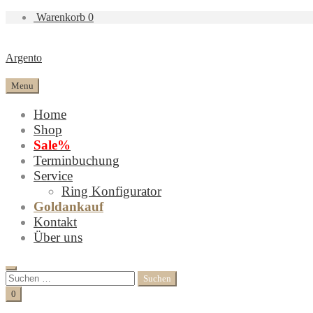
Warenkorb
0
Argento
Menu
Home
Shop
Sale%
Terminbuchung
Service
Ring Konfigurator
Goldankauf
Kontakt
Über uns
Search
Suchen
nach:
Cart
0