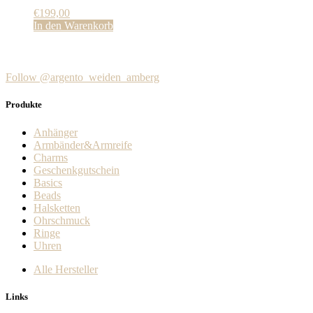
€
199,00
In den Warenkorb
Follow @argento_weiden_amberg
Produkte
Anhänger
Armbänder&Armreife
Charms
Geschenkgutschein
Basics
Beads
Halsketten
Ohrschmuck
Ringe
Uhren
Alle Hersteller
Links