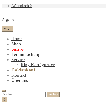
Warenkorb
0
Argento
Menu
Home
Shop
Sale%
Terminbuchung
Service
Ring Konfigurator
Goldankauf
Kontakt
Über uns
Search
Suchen
nach:
Cart
0