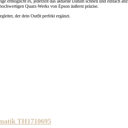
ige ermöglicht es, jederzeit das aktuelle Datum schnell und einfach ab
 hochwertigen Quarz-Werks von Epson äußerst präzise.
gleiter, der dein Outfit perfekt ergänzt.
omatik TH1710695