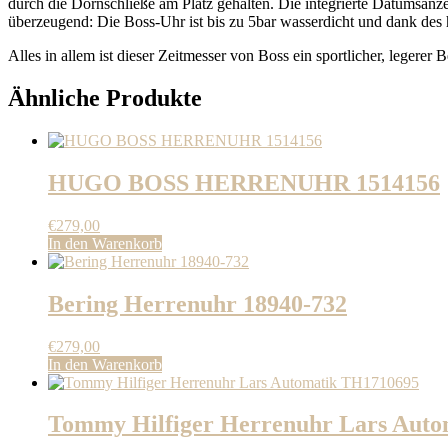
durch die Dornschließe am Platz gehalten. Die integrierte Datumsanze
überzeugend: Die Boss-Uhr ist bis zu 5bar wasserdicht und dank des
Alles in allem ist dieser Zeitmesser von Boss ein sportlicher, legerer Be
Ähnliche Produkte
HUGO BOSS HERRENUHR 1514156
€
279,00
In den Warenkorb
Bering Herrenuhr 18940-732
€
279,00
In den Warenkorb
Tommy Hilfiger Herrenuhr Lars Aut