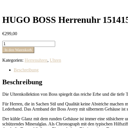
HUGO BOSS Herrenuhr 15141
€
299,00
HUGO
BOSS
In den Warenkorb
Herrenuhr
1514157
Kategorien:
Herrenuhren
,
Uhren
Menge
Beschreibung
Beschreibung
Die Uhrenkollektion von Boss spiegelt das reiche Erbe und die tiefe T
Für Herren, die in Sachen Stil und Qualität keine Abstriche machen m
Lederband. Das Armband der Boss Avery mit silbernem Gehäuse ist silb
Der kühle Glanz mit dem runden Gehäuse ist immer eine stilsichere un
schützendes Mineralglas. Als Chronograph mit den typischen Hilfszif