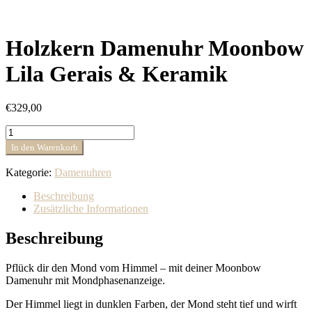
Holzkern Damenuhr Moonbow
Lila Gerais & Keramik
€
329,00
Holzkern
Damenuhr
In den Warenkorb
Moonbow
Lila
Kategorie:
Damenuhren
Gerais
&
Beschreibung
Keramik
Zusätzliche Informationen
Menge
Beschreibung
Pflück dir den Mond vom Himmel – mit deiner Moonbow
Damenuhr mit Mondphasenanzeige.
Der Himmel liegt in dunklen Farben, der Mond steht tief und wirft