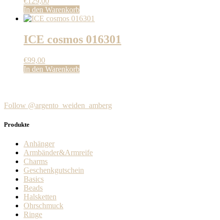
€
129,00
In den Warenkorb
ICE cosmos 016301
€
99,00
In den Warenkorb
Follow @argento_weiden_amberg
Produkte
Anhänger
Armbänder&Armreife
Charms
Geschenkgutschein
Basics
Beads
Halsketten
Ohrschmuck
Ringe