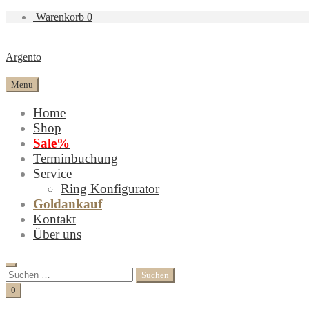
Warenkorb
0
Argento
Menu
Home
Shop
Sale%
Terminbuchung
Service
Ring Konfigurator
Goldankauf
Kontakt
Über uns
Search
Suchen
nach:
Cart
0