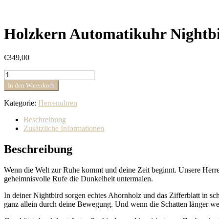
Holzkern Automatikuhr Nightb
€
349,00
Holzkern
Automatikuhr
In den Warenkorb
Nightbird
Ahorn/Schwarz
Kategorie:
Herrenuhren
Menge
Beschreibung
Zusätzliche Informationen
Beschreibung
Wenn die Welt zur Ruhe kommt und deine Zeit beginnt. Unsere Herren
geheimnisvolle Rufe die Dunkelheit untermalen.
In deiner Nightbird sorgen echtes Ahornholz und das Zifferblatt in s
ganz allein durch deine Bewegung. Und wenn die Schatten länger werd