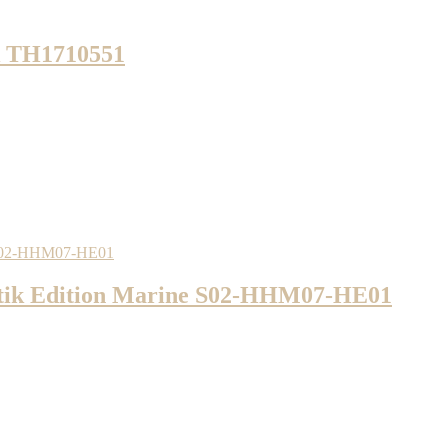
k TH1710551
k Edition Marine S02-HHM07-HE01