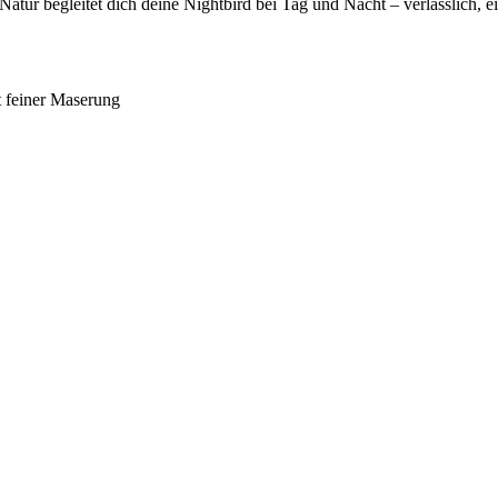
Natur begleitet dich deine Nightbird bei Tag und Nacht – verlässlich, ei
 feiner Maserung