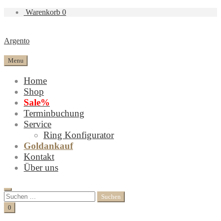
Warenkorb
0
Argento
Menu
Home
Shop
Sale%
Terminbuchung
Service
Ring Konfigurator
Goldankauf
Kontakt
Über uns
Search
Suchen
nach:
Cart
0