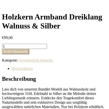
Holzkern Armband Dreiklang
Walnuss & Silber
€
99,00
Holzkern
Armband
In den Warenkorb
Dreiklang
Walnuss
Kategorie:
Armbänder&Armreife
&
Silber
Beschreibung
Menge
Beschreibung
Lass dich von unserem Bandlet Modell aus Walnussholz und
hochwertigem 316L Edelstahl in Silber an die Melodie deiner
Lieblingsmusik erinnern. Entdecke den Tragekomfort dieses
Naturmodells und sein exklusives Design aus sorgfältig
ausgewählten natürlichen Materialien. Nur bei Holzkern erhältlich.