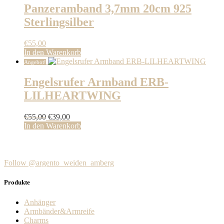
Panzeramband 3,7mm 20cm 925
Sterlingsilber
€
55,00
In den Warenkorb
Angebot!
Engelsrufer Armband ERB-
LILHEARTWING
Ursprünglicher
Aktueller
€
55,00
€
39,00
Preis
Preis
In den Warenkorb
war:
ist:
€55,00
€39,00.
Follow @argento_weiden_amberg
Produkte
Anhänger
Armbänder&Armreife
Charms