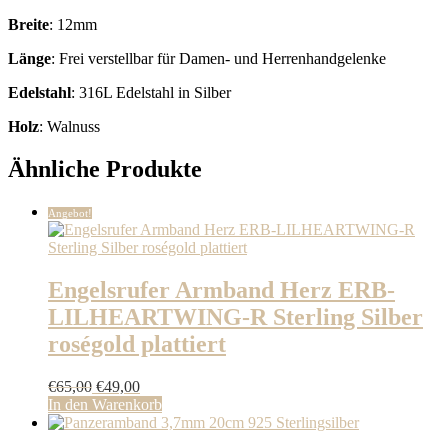
Breite
: 12mm
Länge
: Frei verstellbar für Damen- und Herrenhandgelenke
Edelstahl
: 316L Edelstahl in Silber
Holz
: Walnuss
Ähnliche Produkte
Angebot!
Engelsrufer Armband Herz ERB-
LILHEARTWING-R Sterling Silber
roségold plattiert
Ursprünglicher
Aktueller
€
65,00
€
49,00
Preis
Preis
In den Warenkorb
war:
ist:
€65,00
€49,00.