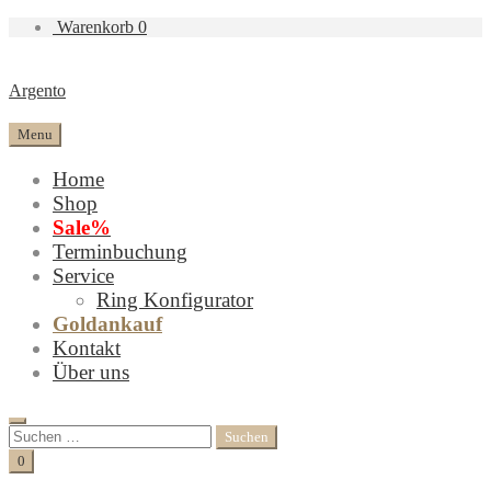
Warenkorb
0
Argento
Menu
Home
Shop
Sale%
Terminbuchung
Service
Ring Konfigurator
Goldankauf
Kontakt
Über uns
Search
Suchen
nach:
Cart
0