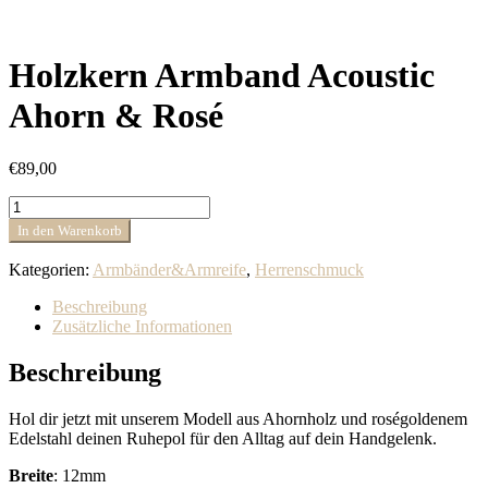
Holzkern Armband Acoustic
Ahorn & Rosé
€
89,00
Holzkern
Armband
In den Warenkorb
Acoustic
Ahorn
Kategorien:
Armbänder&Armreife
,
Herrenschmuck
&
Rosé
Beschreibung
Menge
Zusätzliche Informationen
Beschreibung
Hol dir jetzt mit unserem Modell aus Ahornholz und roségoldenem
Edelstahl deinen Ruhepol für den Alltag auf dein Handgelenk.
Breite
: 12mm