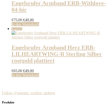
Engelsrufer Armband ERB-Withlove-
04-bir
Ursprünglicher
Aktueller
€
75,00
€
49,00
Preis
Preis
In den Warenkorb
war:
ist:
Angebot!
€75,00
€49,00.
Engelsrufer Armband Herz ERB-
LILHEARTWING-R Sterling Silber
roségold plattiert
Ursprünglicher
Aktueller
€
65,00
€
49,00
Preis
Preis
In den Warenkorb
war:
ist:
€65,00
€49,00.
Follow @argento_weiden_amberg
Produkte