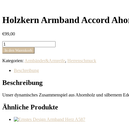
Holzkern Armband Accord Ahor
€
99,00
Holzkern
Armband
In den Warenkorb
Accord
Ahorn
Kategorien:
Armbänder&Armreife
,
Herrenschmuck
&
Silber
Beschreibung
Menge
Beschreibung
Unser dynamisches Zusammenspiel aus Ahornholz und silbernem Edelsta
Ähnliche Produkte