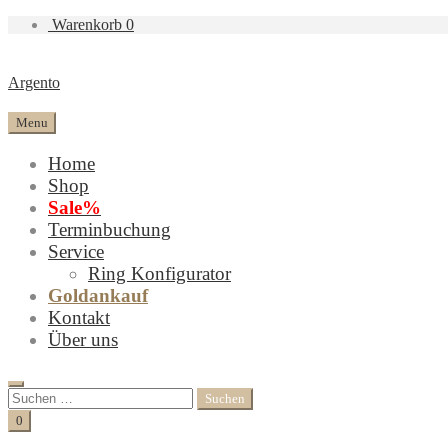
Warenkorb
0
Argento
Menu
Home
Shop
Sale%
Terminbuchung
Service
Ring Konfigurator
Goldankauf
Kontakt
Über uns
Search
Suchen
nach:
Cart
0