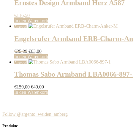
Ernstes Design Armband Herz A587
€
116,50
In den Warenkorb
Angebot!
Engelsrufer Armband ERB-Charm-A
Ursprünglicher
Aktueller
€
95,00
€
63,00
Preis
Preis
In den Warenkorb
war:
ist:
Angebot!
€95,00
€63,00.
Thomas Sabo Armband LBA0066-897-
Ursprünglicher
Aktueller
€
159,00
€
49,00
Preis
Preis
In den Warenkorb
war:
ist:
€159,00
€49,00.
Follow @argento_weiden_amberg
Produkte