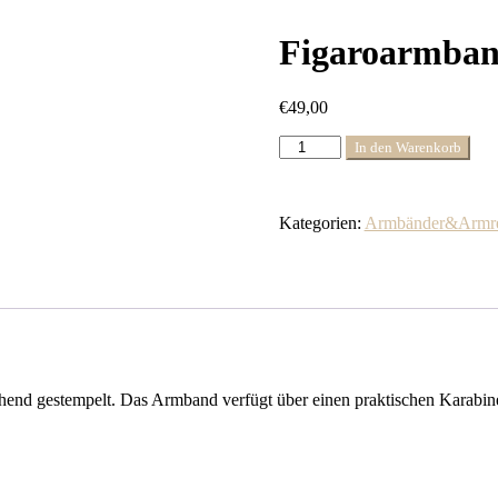
Figaroarmba
€
49,00
Figaroarmband
In den Warenkorb
3,5mm
19cm
Menge
Kategorien:
Armbänder&Armre
chend gestempelt. Das Armband verfügt über einen praktischen Karabin