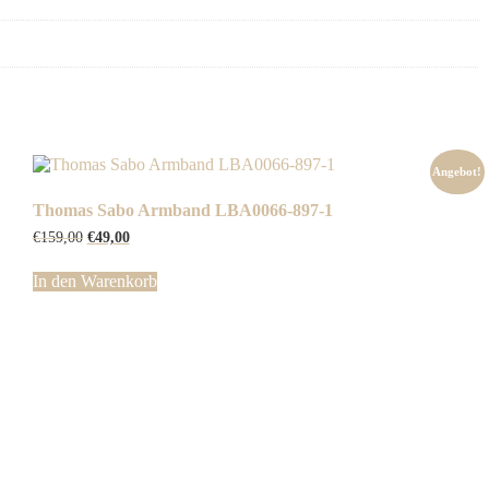
Angebot!
Thomas Sabo Armband LBA0066-897-1
Ursprünglicher
Aktueller
€
159,00
€
49,00
Preis
Preis
war:
ist:
In den Warenkorb
€159,00
€49,00.