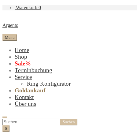
Warenkorb
0
Argento
Menu
Home
Shop
Sale%
Terminbuchung
Service
Ring Konfigurator
Goldankauf
Kontakt
Über uns
Search
Suchen
nach:
Cart
0