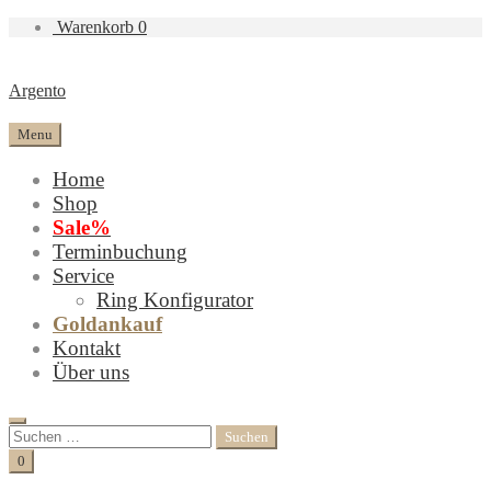
Warenkorb
0
Argento
Menu
Home
Shop
Sale%
Terminbuchung
Service
Ring Konfigurator
Goldankauf
Kontakt
Über uns
Search
Suchen
nach:
Cart
0