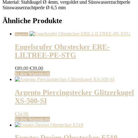
Material: Stahlkugel Ø 4mm, vergoldet und Süsswasserzuchtperle
Süsswasserzuchtperle Ø 6,5 mm
Ähnliche Produkte
Angebot!
Engelsrufer Ohrstecker ERE-
LILTREE-PE-STG
Ursprünglicher
Aktueller
€
89,00
€
39,00
Preis
Preis
In den Warenkorb
war:
ist:
€89,00
€39,00.
Argento Piercingstecker Glitzerkugel
XS-500-SI
€
34,90
In den Warenkorb
Ernstes Design Ohrstecker E519