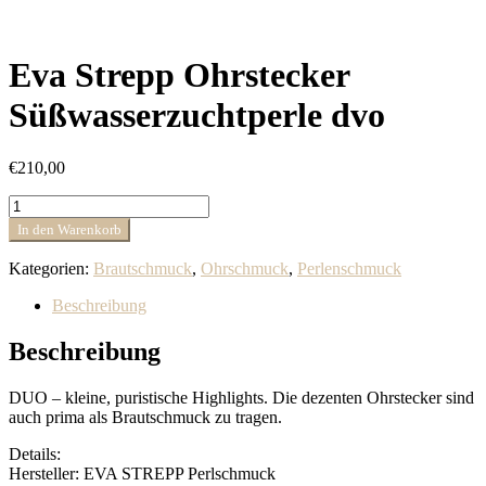
Eva Strepp Ohrstecker
Süßwasserzuchtperle dvo
€
210,00
Eva
Strepp
In den Warenkorb
Ohrstecker
Süßwasserzuchtperle
Kategorien:
Brautschmuck
,
Ohrschmuck
,
Perlenschmuck
dvo
Menge
Beschreibung
Beschreibung
DUO – kleine, puristische Highlights. Die dezenten Ohrstecker sind
auch prima als Brautschmuck zu tragen.
Details:
Hersteller: EVA STREPP Perlschmuck