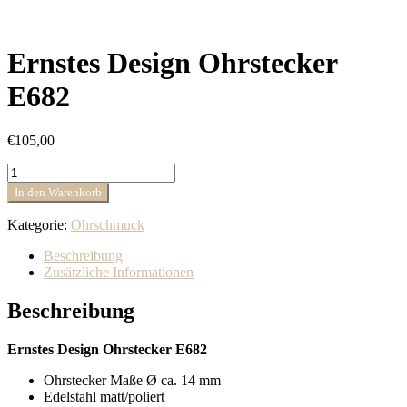
Ernstes Design Ohrstecker
E682
€
105,00
Ernstes
Design
In den Warenkorb
Ohrstecker
E682
Kategorie:
Ohrschmuck
Menge
Beschreibung
Zusätzliche Informationen
Beschreibung
Ernstes Design Ohrstecker E682
Ohrstecker Maße Ø ca. 14 mm
Edelstahl matt/poliert