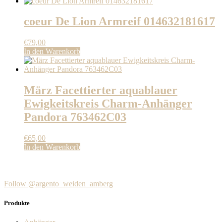
war:
ist:
€120,00
€69,00.
coeur De Lion Armreif 014632181617
€
79,00
In den Warenkorb
März Facettierter aquablauer
Ewigkeitskreis Charm-Anhänger
Pandora 763462C03
€
65,00
In den Warenkorb
Follow @argento_weiden_amberg
Produkte