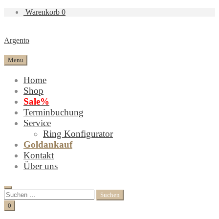
Warenkorb
0
Argento
Menu
Home
Shop
Sale%
Terminbuchung
Service
Ring Konfigurator
Goldankauf
Kontakt
Über uns
Search
Suchen
nach:
Cart
0