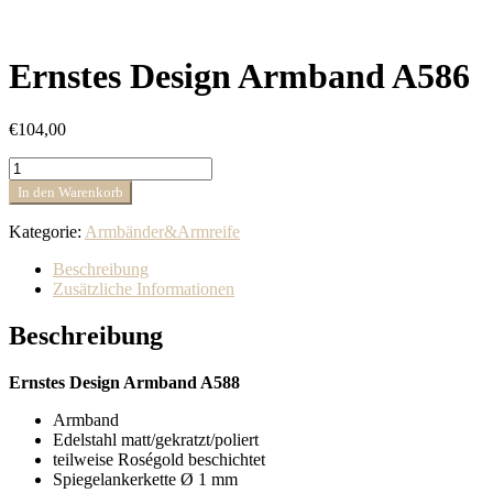
Ernstes Design Armband A586
€
104,00
Ernstes
Design
In den Warenkorb
Armband
A586
Kategorie:
Armbänder&Armreife
Menge
Beschreibung
Zusätzliche Informationen
Beschreibung
Ernstes Design Armband A588
Armband
Edelstahl matt/gekratzt/poliert
teilweise Roségold beschichtet
Spiegelankerkette Ø 1 mm