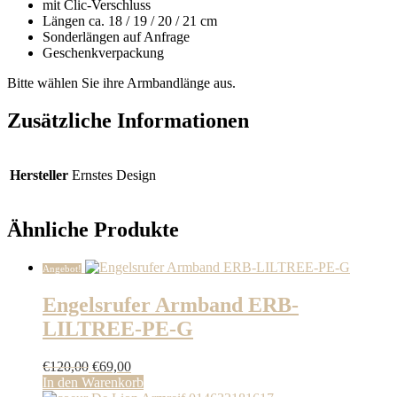
mit Clic-Verschluss
Längen ca. 18 / 19 / 20 / 21 cm
Sonderlängen auf Anfrage
Geschenkverpackung
Bitte wählen Sie ihre Armbandlänge aus.
Zusätzliche Informationen
Hersteller
Ernstes Design
Ähnliche Produkte
Angebot!
Engelsrufer Armband ERB-
LILTREE-PE-G
Ursprünglicher
Aktueller
€
120,00
€
69,00
Preis
Preis
In den Warenkorb